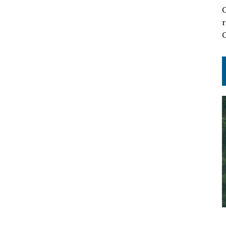
C
r
C