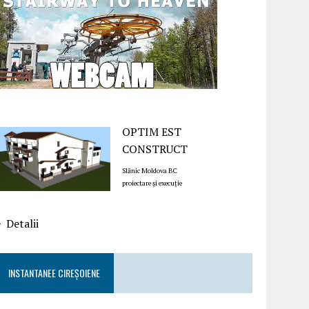
OPTIM EST
CONSTRUCT
Slănic Moldova BC
proiectare și execuție
Detalii
INSTANTANEE CIREȘOIENE