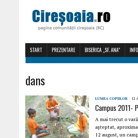
START
PREZENTARE
BISERICA „SF. ANA”
INFO
dans
LUMEA COPIILOR
12 
Campus 2011- P
A mai trecut o vară
așteptat, aproxima
12 august, un camp