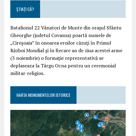
ȘTIAȚI CĂ?
Batalionul 22 Vânatori de Munte din orașul Sfântu
Gheorghe (judetul Covasna) poartă numele de
„Cireșoaia” în onoarea eroilor căzuți în Primul
Război Mondial și în fiecare an de ziua acestei arme
(3 noiembrie) o formație reprezentativă se
deplaseaza la Târgu Ocna pentru un ceremonial
militar-religios.
HARTA MONUMENTELOR ISTORICE