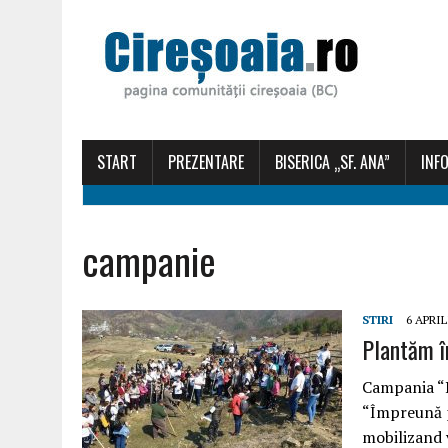
START
PREZENTARE
BISERICA „SF. ANA”
INFO
campanie
STIRI
6 APRIL
Plantăm î
Campania “P
“Împreună pe
mobilizand v