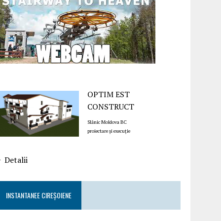
OPTIM EST
CONSTRUCT
Slănic Moldova BC
proiectare și execuție
Detalii
INSTANTANEE CIREȘOIENE