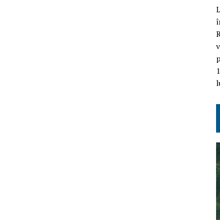
L
î
R
v
p
1
l