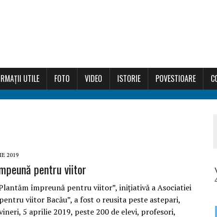
RMAȚII UTILE
FOTO
VIDEO
ISTORIE
POVESTIOARE
C
IE 2019
mpeună pentru viitor
lantăm împreună pentru viitor”, inițiativă a Asociatiei
ntru viitor Bacău”, a fost o reusita peste astepari,
ineri, 5 aprilie 2019, peste 200 de elevi, profesori,