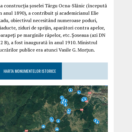
a construcția șoselei Târgu Ocna-Slănic (începută
n anul 1890), a contribuit și academicianul Elie
adu, obiectivul necesitând numeroase poduri,
iaducte, ziduri de sprijin, aparători contra apelor,
arapeți pe marginile râpelor, etc. Șoseaua (azi DN
2 B), a fost inaugurată în anul 1910. Ministrul
ucrărilor publice era atunci Vasile G. Morțun.
HARTA MONUMENTELOR ISTORICE