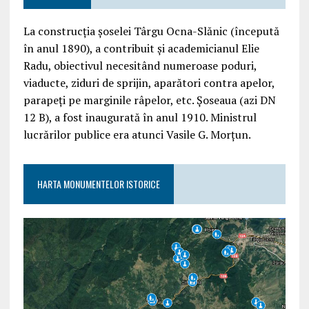
La construcția șoselei Târgu Ocna-Slănic (începută
în anul 1890), a contribuit și academicianul Elie
Radu, obiectivul necesitând numeroase poduri,
viaducte, ziduri de sprijin, aparători contra apelor,
parapeți pe marginile râpelor, etc. Șoseaua (azi DN
12 B), a fost inaugurată în anul 1910. Ministrul
lucrărilor publice era atunci Vasile G. Morțun.
HARTA MONUMENTELOR ISTORICE