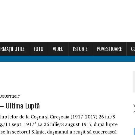
RMAȚII UTILE
FOTO
VIDEO
ISTORIE
POVESTIOARE
C
AUGUST 2017
 – Ultima Luptă
luptelor de la Coșna și Cireșoaia (1917-2017) 26 iul/8
g./11 sept. 1917* La 26 iulie/8 august 1917, după lupte
use în sectorul Slănic, dușmanul a reușit să cucerească