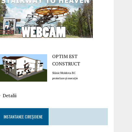
OPTIM EST
CONSTRUCT
Slănic Moldova BC
proiectare și execuție
Detalii
INSTANTANEE CIREȘOIENE