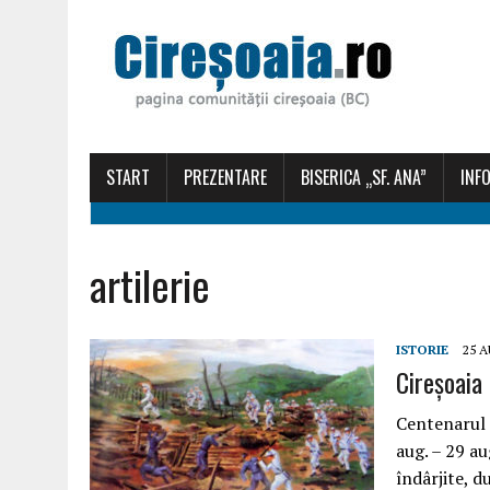
START
PREZENTARE
BISERICA „SF. ANA”
INFO
artilerie
ISTORIE
25 
Cireșoaia
Centenarul 
aug. – 29 au
îndârjite, d