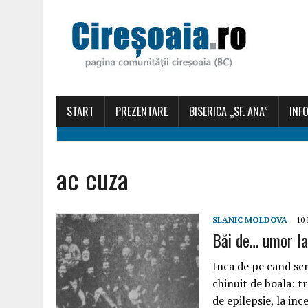
START
PREZENTARE
BISERICA „SF. ANA”
INFO
ac cuza
SLANIC MOLDOVA
10
Băi de… umor la
Inca de pe cand scr
chinuit de boala: t
de epilepsie, la in