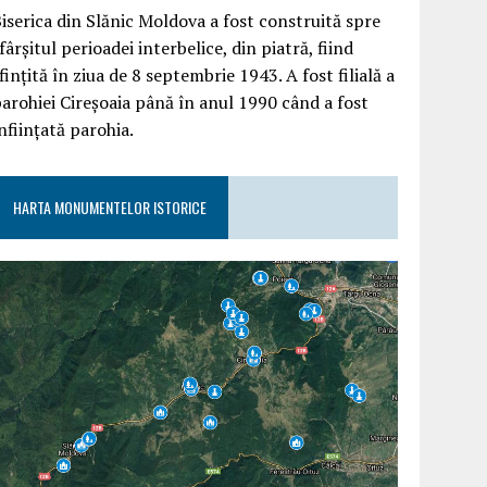
iserica din Slănic Moldova a fost construită spre
fârşitul perioadei interbelice, din piatră, fiind
finţită în ziua de 8 septembrie 1943. A fost filială a
arohiei Cireşoaia până în anul 1990 când a fost
nfiinţată parohia.
HARTA MONUMENTELOR ISTORICE