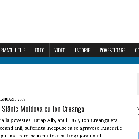
RMAȚII UTILE
FOTO
VIDEO
ISTORIE
POVESTIOARE
C
 IANUARIE 2008
 Slănic Moldova cu Ion Creanga
ia la povestea Harap Alb, anul 1877, Ion Creanga era
recand anii, suferinta incepuse sa se agraveze. Atacurile
ceput mai rare, se inmulteau si-l ingrijorau mult….