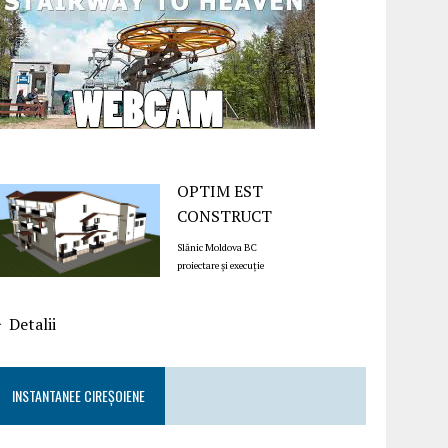
OPTIM EST
CONSTRUCT
Slănic Moldova BC
proiectare și execuție
Detalii
INSTANTANEE CIREȘOIENE