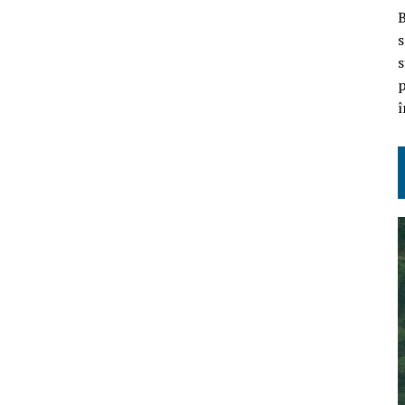
B
s
s
p
î