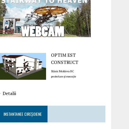
OPTIM EST
CONSTRUCT
Slănic Moldova BC
proiectare și execuție
Detalii
INSTANTANEE CIREȘOIENE