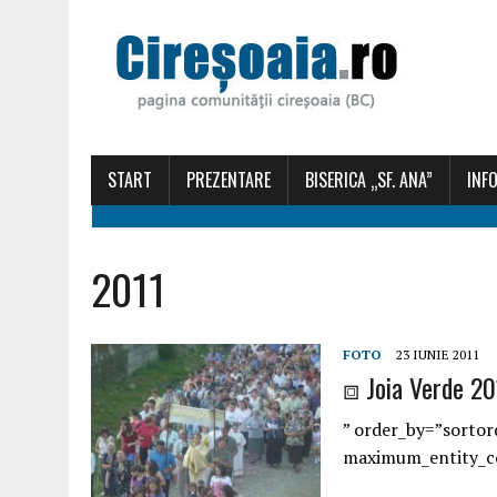
START
PREZENTARE
BISERICA „SF. ANA”
INFO
2011
FOTO
23 IUNIE 2011
⧈ Joia Verde 20
” order_by=”sortor
maximum_entity_c