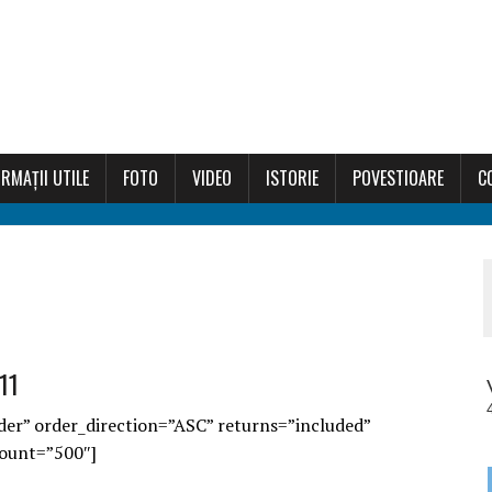
RMAȚII UTILE
FOTO
VIDEO
ISTORIE
POVESTIOARE
C
11
der” order_direction=”ASC” returns=”included”
ount=”500″]