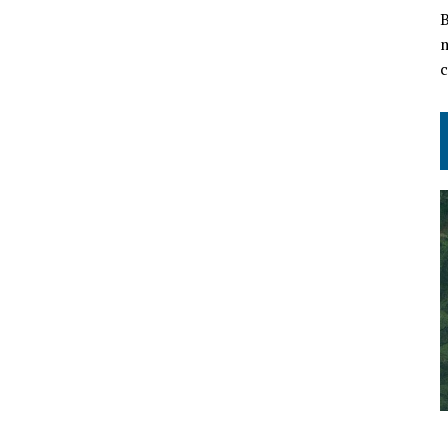
B
m
c