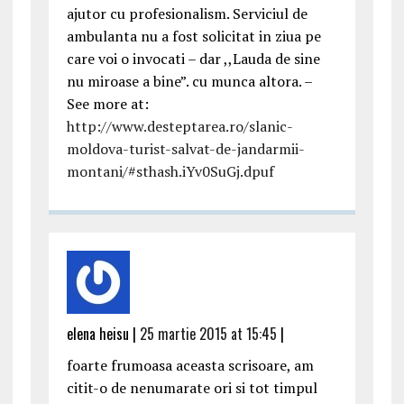
ajutor cu profesionalism. Serviciul de
ambulanta nu a fost solicitat in ziua pe
care voi o invocati – dar ,,Lauda de sine
nu miroase a bine”. cu munca altora. –
See more at:
http://www.desteptarea.ro/slanic-
moldova-turist-salvat-de-jandarmii-
montani/#sthash.iYv0SuGj.dpuf
elena heisu |
25 martie 2015 at 15:45
|
foarte frumoasa aceasta scrisoare, am
citit-o de nenumarate ori si tot timpul