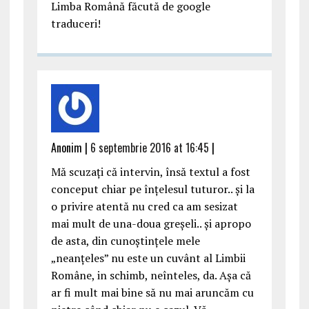
Limba Română făcută de google
traduceri!
Anonim |
6 septembrie 2016 at 16:45
|
Mă scuzați că intervin, însă textul a fost
conceput chiar pe înțelesul tuturor.. şi la
o privire atentă nu cred ca am sesizat
mai mult de una-doua greşeli.. şi apropo
de asta, din cunoştințele mele
„neanțeles” nu este un cuvânt al Limbii
Române, in schimb, neînteles, da. Aşa că
ar fi mult mai bine să nu mai aruncăm cu