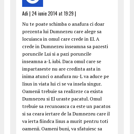
Adi |
24 iunie 2014 at 19:29
|
Nu te poate schimba o anafura ci doar
prezenta lui Dumnezeu care alege sa
locuiasca in omul care crede in El. A
crede in Dumnezeu inseamna sa pazesti
poruncile Lui si a pazi poruncile
inseamna a-L iubi. Daca omul care se
impartaseste nu are credinta asta in
inima atunci o anafura nu-L va aduce pe
Iisus in viata lui ci se va insela singur.
Oamenii trebuie sa realizeze ca exista
Dumnezeu si El uraste pacatul. Omul
trebuie sa recunoasca ca este un pacatos
si sa ceara iertare de la Dumnezeu care il
va ierta fiindca Iisus a murit pentru toti
oamenii. Oameni buni, va sfatuiesc sa