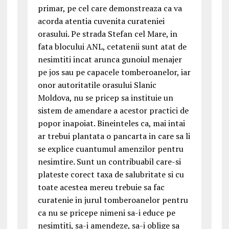
primar, pe cel care demonstreaza ca va
acorda atentia cuvenita curateniei
orasului. Pe strada Stefan cel Mare, in
fata blocului ANL, cetatenii sunt atat de
nesimtiti incat arunca gunoiul menajer
pe jos sau pe capacele tomberoanelor, iar
onor autoritatile orasului Slanic
Moldova, nu se pricep sa instituie un
sistem de amendare a acestor practici de
popor inapoiat. Bineinteles ca, mai intai
ar trebui plantata o pancarta in care sa li
se explice cuantumul amenzilor pentru
nesimtire. Sunt un contribuabil care-si
plateste corect taxa de salubritate si cu
toate acestea mereu trebuie sa fac
curatenie in jurul tomberoanelor pentru
ca nu se pricepe nimeni sa-i educe pe
nesimtiti, sa-i amendeze, sa-i oblige sa