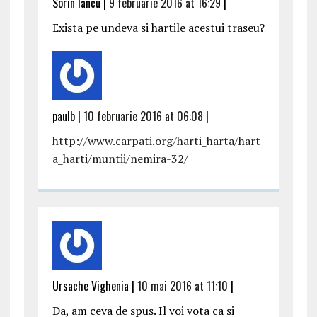
Sorin Iancu |
9 februarie 2016 at 16:29
|
Exista pe undeva si hartile acestui traseu?
paulb |
10 februarie 2016 at 06:08
|
http://www.carpati.org/harti_harta/hart
a_harti/muntii/nemira-32/
Ursache Vighenia |
10 mai 2016 at 11:10
|
Da, am ceva de spus. Il voi vota ca si