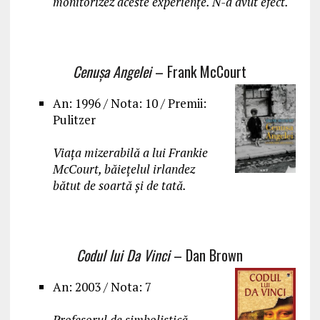
monitorizez aceste experiențe. N-a avut efect.
Cenușa Angelei
– Frank McCourt
An: 1996 / Nota: 10 / Premii:
Pulitzer
Viața mizerabilă a lui Frankie
McCourt, băiețelul irlandez
bătut de soartă și de tată.
Codul lui Da Vinci
– Dan Brown
An: 2003 / Nota: 7
Profesorul de simbolistică