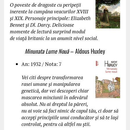
O poveste de dragoste cu peripeții
inerente la cumpăna veacurilor XVIII
și XIX. Personaje principale: Elizabeth
Bennet și Dl. Darcy. Delicioase
momente de lectură surprind modul
de viață britanic la un anumit nivel social.
Minunata Lume Nouă
– Aldous Huxley
An: 1932 / Nota: 7
Vei citi despre transformarea
rasei umane și manipularea
genetică, dar vei descoperi chiar
mascarea minciunii în adevărul
absolut. Nu ai dreptul la păreri,
nu ai voie să faci nimic de capul tău, ci doar să
accepți principiile unui conducător și să te lași
controlat, pentru că altfel nu știi.