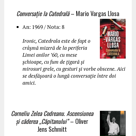
Conversaţie la Catedrală
– Mario Vargas Llosa
An: 1969 / Nota: 8
Ironic, Catedrala este de fapt o
crâşmă mizeră de la periferia
Limei anilor ’60, cu mese
şchioape, cu fum de ţigară şi
mirosuri grele, cu gesturi şi vorbe obscene. Aici
se desfășoară o lungă conversație între doi
amici.
Corneliu Zelea Codreanu. Ascensiunea
și căderea „Căpitanului”
– Oliver
Jens Schmitt