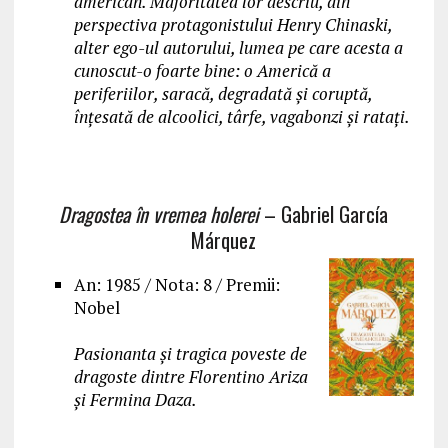
american. Majoritatea lor descriu, din
perspectiva protagonistului Henry Chinaski,
alter ego-ul autorului, lumea pe care acesta a
cunoscut-o foarte bine: o Americă a
periferiilor, saracă, degradată și coruptă,
înțesată de alcoolici, târfe, vagabonzi și ratați.
Dragostea în vremea holerei
– Gabriel García
Márquez
An: 1985 / Nota: 8 / Premii:
Nobel
Pasionanta și tragica poveste de
dragoste dintre Florentino Ariza
şi Fermina Daza.