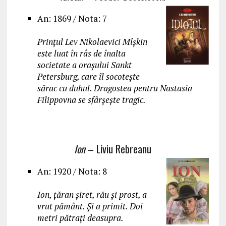
An: 1869 / Nota: 7
Prințul Lev Nikolaevici Mîșkin
este luat în râs de înalta
societate a orașului Sankt
Petersburg, care îl socotește
sărac cu duhul. Dragostea pentru Nastasia
Filippovna se sfârșește tragic.
Ion
– Liviu Rebreanu
An: 1920 / Nota: 8
Ion, țăran șiret, rău și prost, a
vrut pământ. Și a primit. Doi
metri pătrați deasupra.