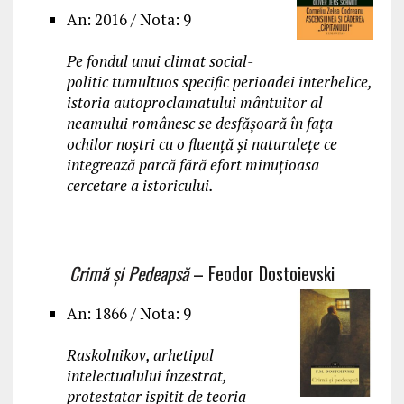
An: 2016 / Nota: 9
Pe fondul unui climat social-
politic tumultuos specific perioadei interbelice,
istoria autoproclamatului mântuitor al
neamului românesc se desfășoară în fața
ochilor noștri cu o fluență și naturalețe ce
integrează parcă fără efort minuțioasa
cercetare a istoricului.
Crimă și Pedeapsă
– Feodor Dostoievski
An: 1866 / Nota: 9
Raskolnikov, arhetipul
intelectualului înzestrat,
protestatar ispitit de teoria