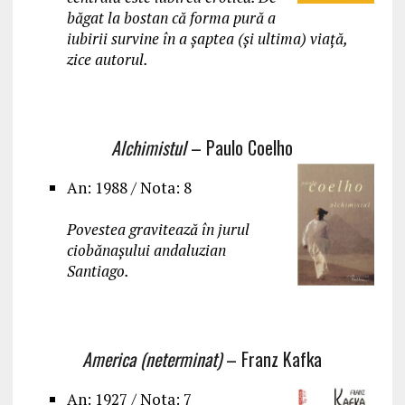
băgat la bostan că forma pură a
iubirii survine în a şaptea (şi ultima) viață,
zice autorul.
Alchimistul
– Paulo Coelho
An: 1988 / Nota: 8
Povestea gravitează în jurul
ciobănașului andaluzian
Santiago.
America (neterminat)
– Franz Kafka
An: 1927 / Nota: 7