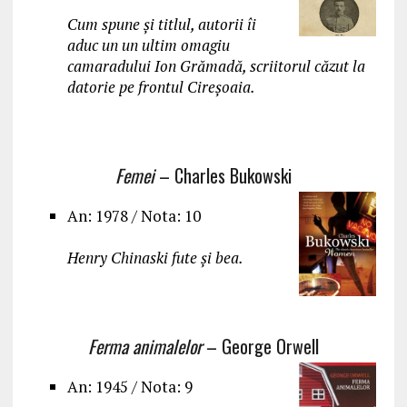
Cum spune și titlul, autorii îi
aduc un un ultim omagiu
camaradului Ion Grămadă, scriitorul căzut la
datorie pe frontul Cireșoaia.
Femei
– Charles Bukowski
An: 1978 / Nota: 10
Henry Chinaski fute și bea.
Ferma animalelor
– George Orwell
An: 1945 / Nota: 9