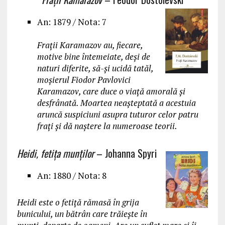
An: 1879 / Nota: 7
Frații Karamazov au, fiecare,
motive bine întemeiate, deși de
naturi diferite, să-și ucidă tatăl,
moșierul Fiodor Pavlovici
Karamazov, care duce o viață amorală și
desfrânată. Moartea neașteptată a acestuia
aruncă suspiciuni asupra tuturor celor patru
frați și dă naștere la numeroase teorii.
Heidi, fetița munților
– Johanna Spyri
An: 1880 / Nota: 8
Heidi este o fetiţă rămasă în grija
bunicului, un bătrân care trăieşte în