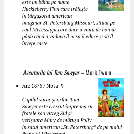
este un băiat pe nume
Huckleberry Finn care trăiește
în târgușorul american
imaginar St. Petersburg Missouri, situat pe
râul Mississippi,care duce o viată de hoinar,
până când o vaduvă îl ia să îl educe și să îl
învețe carte.
Aventurile lui Tom Sawyer
– Mark Twain
An: 1876 / Nota: 9
Copilul sărac și orfan Tom
Sawyer este crescut împreună cu
fratele său vitreg Sid și
verișoara Mary de mătușa Polly
în satul american „St. Petersburg” de pe malul
fluviului Mississippi.