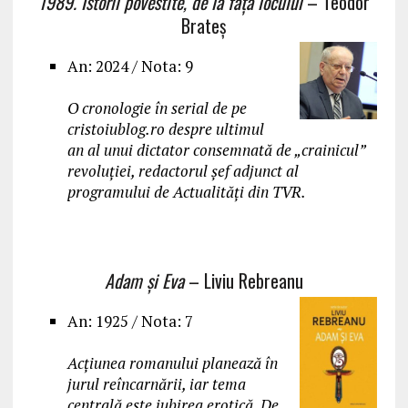
1989. Istorii povestite, de la fața locului
– Teodor
Brateș
An: 2024 / Nota: 9
O cronologie în serial de pe
cristoiublog.ro despre ultimul
an al unui dictator consemnată de „crainicul”
revoluției, redactorul șef adjunct al
programului de Actualități din TVR.
Adam și Eva
– Liviu Rebreanu
An: 1925 / Nota: 7
Acțiunea romanului planează în
jurul reîncarnării, iar tema
centrală este iubirea erotică. De