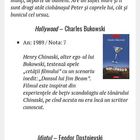
munţi, departe de oameni. Are un suflet mare şi îi
sunt dragi atât ciobănaşul Peter și caprele lui, cât și
bunicul cel ursuz.
Hollywood
– Charles Bukowski
An: 1989 / Nota: 7
Henry Chinaski, alter ego-ul lui
Bukowski, testează apele
„cetății filmului” cu un scenariu
inedit: „Dansul lui Jim Beam”.
Filmul este inspirat din
experienţele de beţiv scandalagiu ale tânărului
Chinaski, pe cînd acesta nu era încă un scriitor
cunoscut.
Idiotul
– Feodor Dostoievski