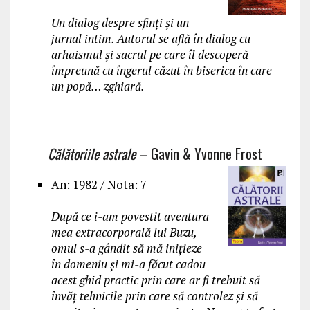
Un dialog despre sfinți și un
jurnal intim. Autorul se află în dialog cu
arhaismul și sacrul pe care îl descoperă
împreună cu îngerul căzut în biserica în care
un popă… zghiară.
Călătoriile astrale
– Gavin & Yvonne Frost
An: 1982 / Nota: 7
După ce i-am povestit aventura
mea extracorporală lui Buzu,
omul s-a gândit să mă inițieze
în domeniu și mi-a făcut cadou
acest ghid practic prin care ar fi trebuit să
învăț tehnicile prin care să controlez și să