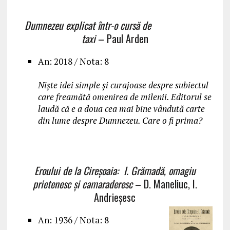
Dumnezeu explicat într-o cursă de
taxi
– Paul Arden
An: 2018 / Nota: 8
Niște idei simple și curajoase despre subiectul
care freamătă omenirea de milenii. Editorul se
laudă că e a doua cea mai bine vândută carte
din lume despre Dumnezeu. Care o fi prima?
Eroului de la Cireșoaia: I. Grămadă, omagiu
prietenesc și camaraderesc
– D. Maneliuc, I.
Andrieșesc
An: 1936 / Nota: 8