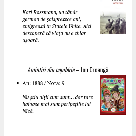
Karl Rossmann, un tânăr
german de șaisprezece ani,
emigrează în Statele Unite. Aici
descoperă că viața nu e chiar
ușoară.
Amintiri din copilărie
– Ion Creangă
An: 1888 / Nota: 9
Nu știu alții cum sunt… dar tare
haioase mai sunt peripețiile lui
Nică.