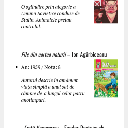
O oglindire prin alegorie a
Uniunii Sovietice conduse de
Stalin. Animalele preiau
controlul.
File din cartea naturii
– Ion Agârbiceanu
An: 1959 / Nota: 8
Autorul descrie în amănunt
viața simplă a unui sat de
câmpie de-a lungul celor patru
anotimpuri.
Frații Kamarazov
– Feodor Dostoievski