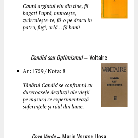
Caută argintul viu din tine, fii
bogat! Luptă, muncește,
zvârcolește-te, fă-o pe dracu în
patru, fugi, urlă… fă bani!
Candid sau Optimismul
– Voltaire
An: 1759 / Nota: 8
Tânărul Candid se confruntă cu
dureroasele deziluzii ale vieții
pe măsură ce experimentează
suferinţele şi răul din lume.
Casa Verde
– Mario Vargas Llosa