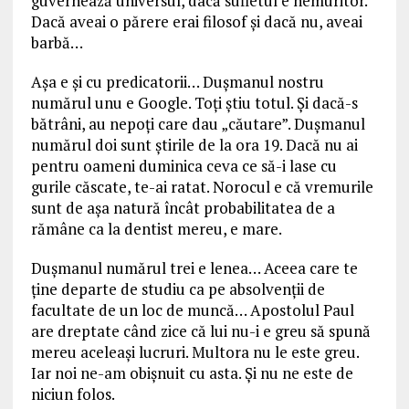
guvernează universul, dacă sufletul e nemuritor.
Dacă aveai o părere erai filosof și dacă nu, aveai
barbă…
Așa e și cu predicatorii… Dușmanul nostru
numărul unu e Google. Toți știu totul. Și dacă-s
bătrâni, au nepoți care dau „căutare”. Dușmanul
numărul doi sunt știrile de la ora 19. Dacă nu ai
pentru oameni duminica ceva ce să-i lase cu
gurile căscate, te-ai ratat. Norocul e că vremurile
sunt de așa natură încât probabilitatea de a
rămâne ca la dentist mereu, e mare.
Dușmanul numărul trei e lenea… Aceea care te
ține departe de studiu ca pe absolvenții de
facultate de un loc de muncă… Apostolul Paul
are dreptate când zice că lui nu-i e greu să spună
mereu aceleași lucruri. Multora nu le este greu.
Iar noi ne-am obișnuit cu asta. Și nu ne este de
niciun folos.