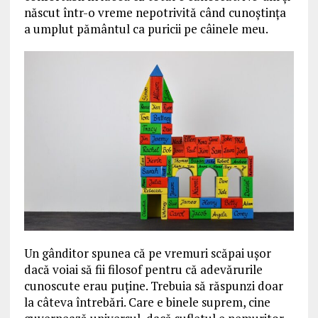
născut într-o vreme nepotrivită când cunoștința
a umplut pământul ca puricii pe câinele meu.
Un gânditor spunea că pe vremuri scăpai ușor
dacă voiai să fii filosof pentru că adevărurile
cunoscute erau puține. Trebuia să răspunzi doar
la câteva întrebări. Care e binele suprem, cine