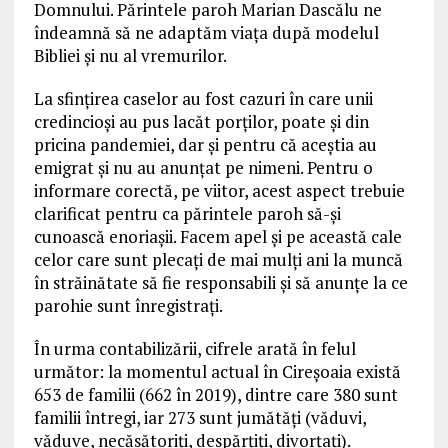
Domnului. Părintele paroh Marian Dascălu ne
îndeamnă să ne adaptăm viața după modelul
Bibliei și nu al vremurilor.
La sfințirea caselor au fost cazuri în care unii
credincioși au pus lacăt porților, poate și din
pricina pandemiei, dar și pentru că aceștia au
emigrat și nu au anunțat pe nimeni. Pentru o
informare corectă, pe viitor, acest aspect trebuie
clarificat pentru ca părintele paroh să-și
cunoască enoriașii. Facem apel și pe această cale
celor care sunt plecați de mai mulți ani la muncă
în străinătate să fie responsabili și să anunțe la ce
parohie sunt înregistrați.
În urma contabilizării, cifrele arată în felul
următor: la momentul actual în Cireșoaia există
653 de familii (662 în 2019), dintre care 380 sunt
familii întregi, iar 273 sunt jumătăți (văduvi,
văduve, necăsătoriți, despărțiți, divorțați).