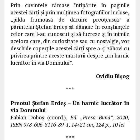
Prin cuvintele rămase întipărite în paginile
acestei cărţi şi prin mulţimea fotografiilor incluse,
„pilda frumoasă de dăruire preoţească” a
părintelui Ştefan Erdeş să dăinuie în conştiinţele
celor care l-au cunoscut şi să lucreze şi în inimile
acelora care, din curiozitate sau cu nostalgie, vor
deschide coperţile acestei cărţi spre a-şi zăbovi cu
privirea printre aceste mărturii despre „un harnic
lucrător în via Domnului”.
Ovidiu Bişog
* * *
Preotul Ştefan Erdeş – Un harnic lucrător în
via Domnului
Fabian Doboş (coord.),
Ed. „Presa Bună”, 2020,
ISBN 978-606-8116-89-1, 14×21 cm, 124 p., 10 lei
* * *