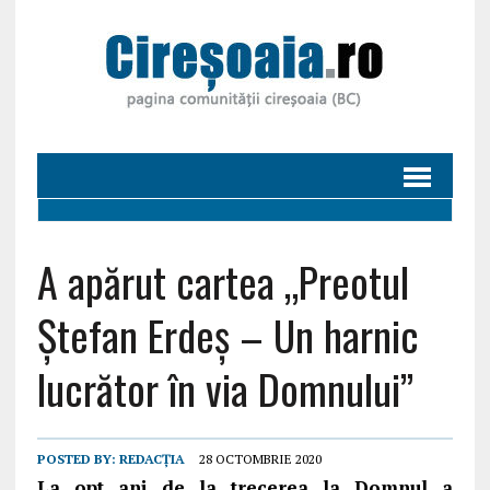
A apărut cartea „Preotul
Ştefan Erdeş – Un harnic
lucrător în via Domnului”
POSTED BY:
REDACȚIA
28 OCTOMBRIE 2020
La opt ani de la trecerea la Domnul a