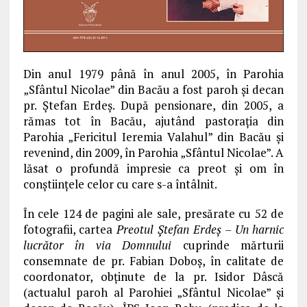
Din anul 1979 până în anul 2005, în Parohia
„Sfântul Nicolae” din Bacău a fost paroh şi decan
pr. Ştefan Erdeş. După pensionare, din 2005, a
rămas tot în Bacău, ajutând pastoraţia din
Parohia „Fericitul Ieremia Valahul” din Bacău şi
revenind, din 2009, în Parohia „Sfântul Nicolae”. A
lăsat o profundă impresie ca preot şi om în
conştiinţele celor cu care s-a întâlnit.
În cele 124 de pagini ale sale, presărate cu 52 de
fotografii, cartea
Preotul Ştefan Erdeş – Un harnic
lucrător în via Domnului
cuprinde mărturii
consemnate de pr. Fabian Doboş, în calitate de
coordonator, obţinute de la pr. Isidor Dâscă
(actualul paroh al Parohiei „Sfântul Nicolae” şi