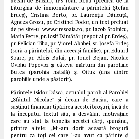
decan de Bacău), ÎPS Ioan Robu (predica de la
Liturghia de înmormântare a părintelui Ştefan
Erdeş), Cristina Borto, pr. Laurenţiu Dăncuţă,
Agneza Grosu, pr. Cristinel Fodor, un text preluat
de pe site-ul www.ciresoaia.ro, pr. Iacob Stolnicu,
Maria Petre, pr. Iosif Dămătăr (nepot al pr. Erdeş),
pr. Felician Tiba, pr. Viorel Ababei, sr. Josefa Erdeş
(soră a părintelui, din aceeaşi familie), pr. Eduard
Soare, pr. Alois Bulai, pr. Ionel Bejan, Nicolae
Ovidiu Popovici şi câteva mărturii din parohiile
Butea (parohia natală) şi Oituz (una dintre
parohiile unde a păstorit).
Părintele Isidor Dâscă, actualul paroh al Parohiei
„Sfântul Nicolae” şi decan de Bacău, care a
susţinut financiar tipărirea acestei broşuri, încă de
la începutul textul său, a dezvăluit motivaţiile
care au stat la temelia acestei cărţi, spunând,
printre altele: „Mi-am dorit această broşură
pentru ca toţi cei care l-au avut ca părinte şi