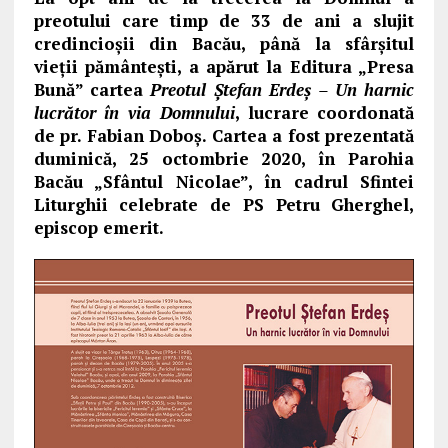
preotului care timp de 33 de ani a slujit
credincioşii din Bacău, până la sfârşitul
vieţii pământeşti, a apărut la Editura „Presa
Bună” cartea
Preotul Ştefan Erdeş – Un harnic
lucrător în via Domnului
, lucrare coordonată
de pr. Fabian Doboş. Cartea a fost prezentată
duminică, 25 octombrie 2020, în Parohia
Bacău „Sfântul Nicolae”, în cadrul Sfintei
Liturghii celebrate de PS Petru Gherghel,
episcop emerit.