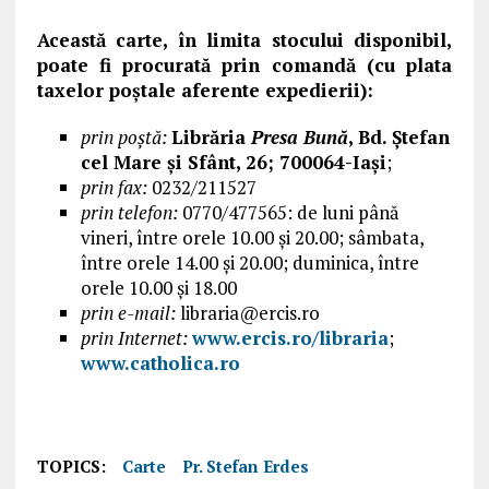
Această carte, în limita stocului disponibil,
poate fi procurată prin comandă (cu plata
taxelor poştale aferente expedierii):
prin poştă:
Librăria
Presa Bună
, Bd. Ştefan
cel Mare şi Sfânt, 26; 700064-Iaşi
;
prin fax:
0232/211527
prin telefon:
0770/477565: de luni până
vineri, între orele 10.00 şi 20.00; sâmbata,
între orele 14.00 şi 20.00; duminica, între
orele 10.00 şi 18.00
prin e-mail:
libraria@ercis.ro
prin Internet:
www.ercis.ro/libraria
;
www.catholica.ro
TOPICS:
Carte
Pr. Stefan Erdes