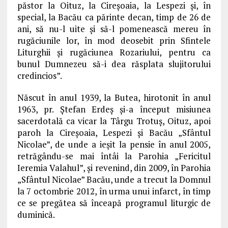
păstor la Oituz, la Cireşoaia, la Lespezi şi, în
special, la Bacău ca părinte decan, timp de 26 de
ani, să nu-l uite şi să-l pomenească mereu în
rugăciunile lor, în mod deosebit prin Sfintele
Liturghii şi rugăciunea Rozariului, pentru ca
bunul Dumnezeu să-i dea răsplata slujitorului
credincios”.
Născut în anul 1939, la Butea, hirotonit în anul
1963, pr. Ştefan Erdeş şi-a început misiunea
sacerdotală ca vicar la Târgu Trotuş, Oituz, apoi
paroh la Cireşoaia, Lespezi şi Bacău „Sfântul
Nicolae”, de unde a ieşit la pensie în anul 2005,
retrăgându-se mai întâi la Parohia „Fericitul
Ieremia Valahul”, şi revenind, din 2009, în Parohia
„Sfântul Nicolae” Bacău, unde a trecut la Domnul
la 7 octombrie 2012, în urma unui infarct, în timp
ce se pregătea să înceapă programul liturgic de
duminică.