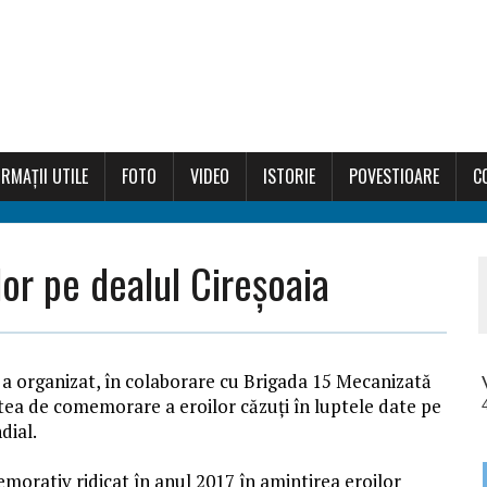
RMAȚII UTILE
FOTO
VIDEO
ISTORIE
POVESTIOARE
C
r pe dealul Cireșoaia
a organizat, în colaborare cu Brigada 15 Mecanizată
itatea de comemorare a eroilor căzuţi în luptele date pe
dial.
orativ ridicat în anul 2017 în amintirea eroilor