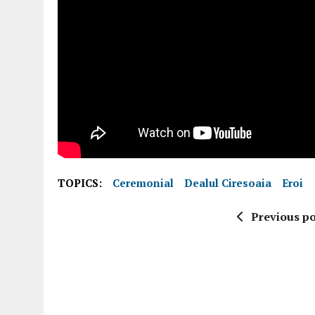
TOPICS:
Ceremonial
Dealul Ciresoaia
Eroi
Previous po