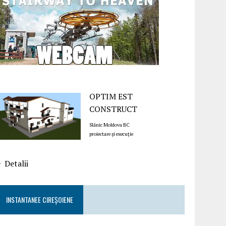
OPTIM EST
CONSTRUCT
Slănic Moldova BC
proiectare și execuție
Detalii
INSTANTANEE CIREȘOIENE