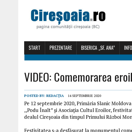
START
PREZENTARE
BISERICA „SF. ANA”
INFO
VIDEO: Comemorarea eroilo
POSTED BY:
REDACȚIA
14 SEPTEMBRIE 2020
Pe 12 septembrie 2020, Primăria Slanic Moldova 
,,Podu Înalt” şi Asociaţia Cultul Eroilor, festiv
dealul Cireşoaia din timpul Primului Război Mon
Festivitatea s-a desfăşurat la monumentul comem