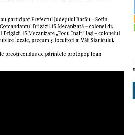
au participat Prefectul Judeţului Bacău – Sorin
, Comandantul Brigăzii 15 Mecanizată – colonel dr.
Brigăzii 15 Mecanizate „Podu Înalt” Iaşi – colonelul
lice locale, precum şi locuitori ai Văii Slanicului.
r de preoţi condus de părintele protopop Ioan