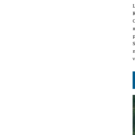
L
G
m
p
S
n
v