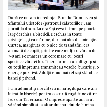
După ce ne-am încredințat Bunului Dumnezeu și
Sfântului Cristofor (patronul călătoriilor), am
pornit la drum. La ora 9 și ceva intram pe poarta
larg deschisă a bisericii. Deschisă în toate
privințele, și ca mărime, dar mai ales de animație.
Curtea, mărginită cu o alee de trandafiri, era
animată de copiii, printre care mulți cu vârsta de
7-8 ani. Formaseră un cerc mare cu jocuri
specifice vârstei lor. Tinerii formau un alt grup și
cu toții împreună transmiteau veselie, bucurie și o
energie pozitivă. Adulții erau mai retrași stând pe
bănci și privind.
I-am admirat și noi câteva minute, după care am
intrat în biserică pentru o scurtă rugăciune către
Isus din Tabernacol. O impresie aparte am avut
văzând simplitatea altarului inundat de lumina