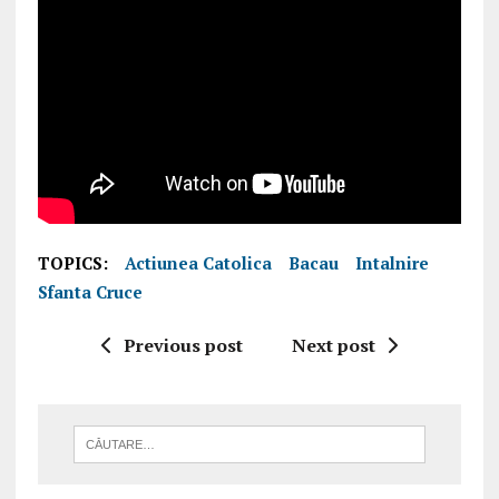
TOPICS:
Actiunea Catolica
Bacau
Intalnire
Sfanta Cruce
Previous post
Next post