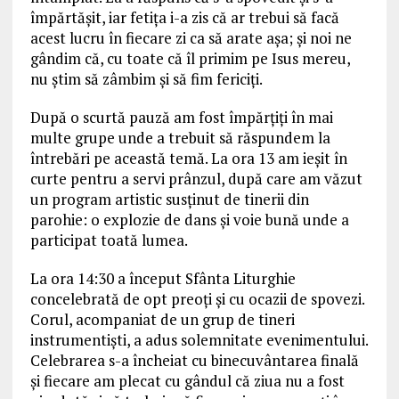
împărtășit, iar fetița i-a zis că ar trebui să facă
acest lucru în fiecare zi ca să arate așa; și noi ne
gândim că, cu toate că îl primim pe Isus mereu,
nu știm să zâmbim și să fim fericiți.
După o scurtă pauză am fost împărțiți în mai
multe grupe unde a trebuit să răspundem la
întrebări pe această temă. La ora 13 am ieșit în
curte pentru a servi prânzul, după care am văzut
un program artistic susținut de tinerii din
parohie: o explozie de dans și voie bună unde a
participat toată lumea.
La ora 14:30 a început Sfânta Liturghie
concelebrată de opt preoți și cu ocazii de spovezi.
Corul, acompaniat de un grup de tineri
instrumentiști, a adus solemnitate evenimentului.
Celebrarea s-a încheiat cu binecuvântarea finală
și fiecare am plecat cu gândul că ziua nu a fost