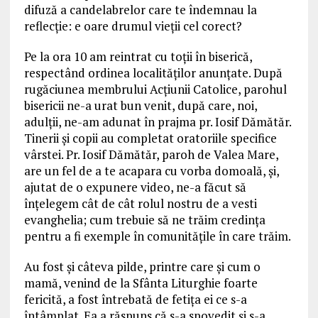
difuză a candelabrelor care te îndemnau la
reflecție: e oare drumul vieții cel corect?
Pe la ora 10 am reintrat cu toții în biserică,
respectând ordinea localităților anunțate. După
rugăciunea membrului Acțiunii Catolice, parohul
bisericii ne-a urat bun venit, după care, noi,
adulții, ne-am adunat în prajma pr. Iosif Dămătăr.
Tinerii și copii au completat oratoriile specifice
vârstei. Pr. Iosif Dămătăr, paroh de Valea Mare,
are un fel de a te acapara cu vorba domoală, și,
ajutat de o expunere video, ne-a făcut să
înțelegem cât de cât rolul nostru de a vesti
evanghelia; cum trebuie să ne trăim credința
pentru a fi exemple în comunitățile în care trăim.
Au fost și câteva pilde, printre care și cum o
mamă, venind de la Sfânta Liturghie foarte
fericită, a fost întrebată de fetița ei ce s-a
întâmplat. Ea a răspuns că s-a spovedit și s-a