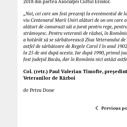
2018 din partea Asociației Cultul Eroilor.
„Noi, cei care am fost prezenți la evenimentul de
viu Centenarul Marii Uniri alături de un om care a 
alături de camarazii săi a jurat pentru rege, pentr
strămoșesc. Pentru veteranii de război, în România
a hotărât să se sărbătorească Ziua Veteranului de R
astfel de sărbătoare de Regele Carol I în anul 1902
la 25 de ani după acesta. Iar după 1990, primul jud
fost județul Bacău, dar în România nici astăzi astfel
Col. (retr.) Paul Valerian Timofte, președin
Veteranilor de Război
de Petru Done
Previous po