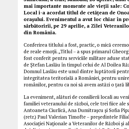
mai importante momente ale vieții sale: Co
Local i-a acordat titlul de cetățean de Ono
orașului. Evenimentul a avut loc chiar în p
sărbătoririi, pe 29 aprilie, a Zilei Veterani
din România.
Conferirea titlului a fost, practic, o mică cere
de reale emoții. „Titlul – a spus primarul Gheorg
fost conferit pentru serviciile militare aduse st
de Ștefan Laslău în timpul celui de Al Doilea Ră
Domnul Laslău este unul dintre luptătorii pent
integritatea teritorială a României, pentru unir
românilor, pentru ca noi să avem astăzi o țară li
La eveniment, alături de consilierii locali au ve
familiei veteranului de război, cele trei fiice ale 
Antoaneta Ciurlică, Ana Dumitrașcu și Sofia Pipaș
(retr.) Paul Valerian Timofte – președintele Filia
Asociației Naționale a Veteranilor de Război și al