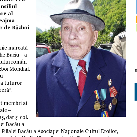
nsiliul
are al
reajma
lor de Război
monie marcată
he Baciu – a
atului român
zboi Mondial.
ru
ea tuturor
beră”.
nit membri ai
sale –
, dar și col.
lei Bacău a
 Filialei Bacău a Asociației Naționale Cultul Eroilor,