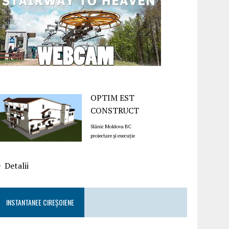
OPTIM EST
CONSTRUCT
Slănic Moldova BC
proiectare și execuție
Detalii
INSTANTANEE CIREȘOIENE