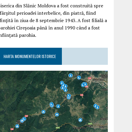
iserica din Slănic Moldova a fost construită spre
fârşitul perioadei interbelice, din piatră, fiind
finţită în ziua de 8 septembrie 1943. A fost filială a
arohiei Cireşoaia până în anul 1990 când a fost
nfiinţată parohia.
HARTA MONUMENTELOR ISTORICE