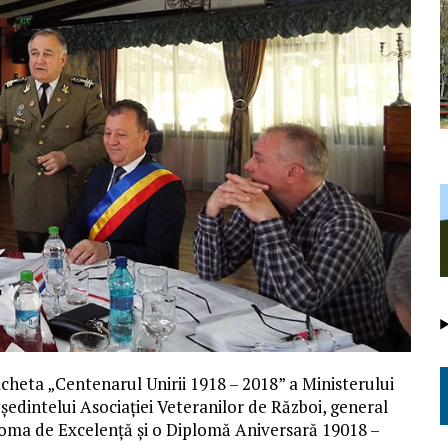
acheta „Centenarul Unirii 1918 – 2018” a Ministerului
edintelui Asociației Veteranilor de Război, general
oma de Excelență și o Diplomă Aniversară 19018 –