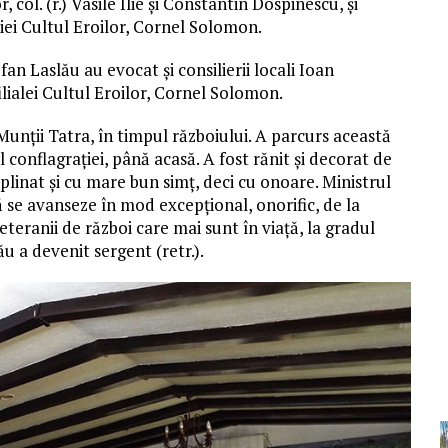
, col. (r.) Vasile Ilie și Constantin Dospinescu, și
ției Cultul Eroilor, Cornel Solomon.
an Laslău au evocat și consilierii locali Ioan
lialei Cultul Eroilor, Cornel Solomon.
Munții Tatra, în timpul războiului. A parcurs această
tul conflagrației, până acasă. A fost rănit și decorat de
iplinat și cu mare bun simț, deci cu onoare. Ministrul
ă se avanseze în mod excepțional, onorific, de la
veteranii de război care mai sunt în viață, la gradul
u a devenit sergent (retr.).