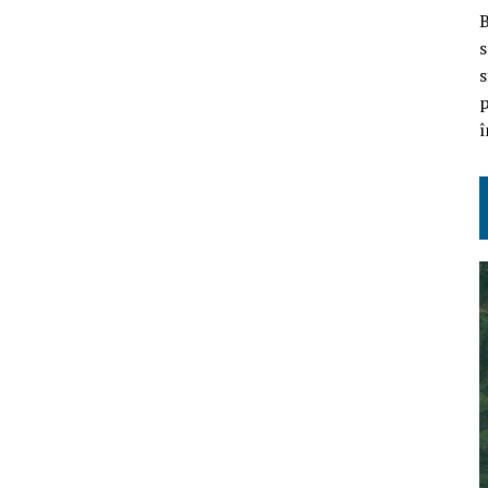
B
s
s
p
î