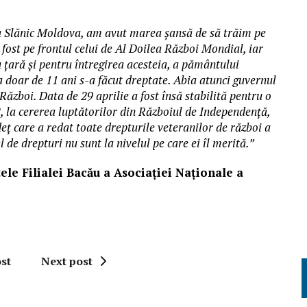
 la Slănic Moldova, am avut marea șansă de să trăim pe
fost pe frontul celui de Al Doilea Război Mondial, iar
u țară și pentru întregirea acesteia, a pământului
 doar de 11 ani s-a făcut dreptate. Abia atunci guvernul
ăzboi. Data de 29 aprilie a fost însă stabilită pentru o
, la cererea luptătorilor din Războiul de Independență,
eț care a redat toate drepturile veteranilor de război a
 de drepturi nu sunt la nivelul pe care ei îl merită.”
tele Filialei Bacău a Asociației Naționale a
st
Next post