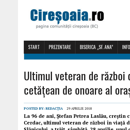
START
PREZENTARE
BISERICA „SF. ANA”
INFO
Ultimul veteran de război 
cetățean de onoare al ora
POSTED BY:
REDACȚIA
29 APRILIE 2018
La 96 de ani, Ștefan Petrea Laslău, creștin 
Cerdac, ultimul veteran de război în viață 
Slănicului, a trăit, sâmbătă, 28 aprilie, unul