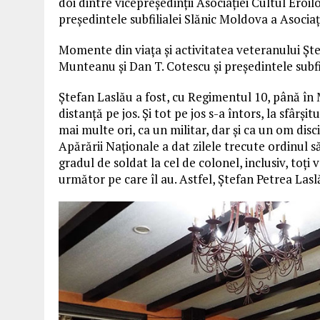
doi dintre vicepreședinții Asociației Cultul Eroilor
președintele subfilialei Slănic Moldova a Asocia
Momente din viața și activitatea veteranului Ștef
Munteanu și Dan T. Cotescu și președintele subfi
Ștefan Laslău a fost, cu Regimentul 10, până în 
distanță pe jos. Și tot pe jos s-a întors, la sfârși
mai multe ori, ca un militar, dar și ca un om disc
Apărării Naționale a dat zilele trecute ordinul s
gradul de soldat la cel de colonel, inclusiv, toți 
următor pe care îl au. Astfel, Ștefan Petrea Laslă