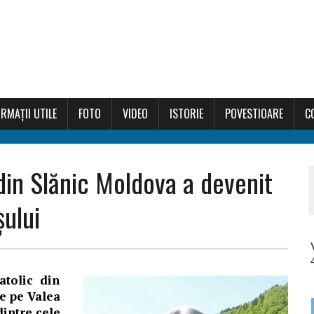
RMAȚII UTILE
FOTO
VIDEO
ISTORIE
POVESTIOARE
C
din Slănic Moldova a devenit
șului
catolic din
de pe Valea
 dintre cele