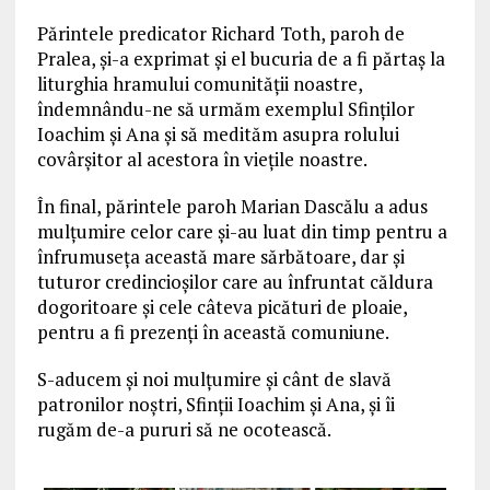
Părintele predicator Richard Toth, paroh de
Pralea, și-a exprimat și el bucuria de a fi părtaș la
liturghia hramului comunității noastre,
îndemnându-ne să urmăm exemplul Sfinților
Ioachim și Ana și să medităm asupra rolului
covârșitor al acestora în viețile noastre.
În final, părintele paroh Marian Dascălu a adus
mulțumire celor care și-au luat din timp pentru a
înfrumuseța această mare sărbătoare, dar și
tuturor credincioșilor care au înfruntat căldura
dogoritoare și cele câteva picături de ploaie,
pentru a fi prezenți în această comuniune.
S-aducem și noi mulțumire și cânt de slavă
patronilor noștri, Sfinții Ioachim și Ana, și îi
rugăm de-a pururi să ne ocotească.