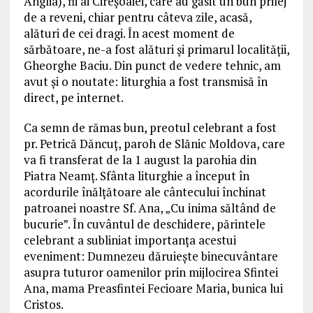
Anglia), fii ai Cireșoaiei, care au găsit un bun prilej
de a reveni, chiar pentru câteva zile, acasă,
alături de cei dragi. În acest moment de
sărbătoare, ne-a fost alături și primarul localității,
Gheorghe Baciu. Din punct de vedere tehnic, am
avut și o noutate: liturghia a fost transmisă în
direct, pe internet.
Ca semn de rămas bun, preotul celebrant a fost
pr. Petrică Dăncuț, paroh de Slănic Moldova, care
va fi transferat de la 1 august la parohia din
Piatra Neamț. Sfânta liturghie a început în
acordurile înălțătoare ale cântecului închinat
patroanei noastre Sf. Ana, „Cu inima săltând de
bucurie”. În cuvântul de deschidere, părintele
celebrant a subliniat importanța acestui
eveniment: Dumnezeu dăruiește binecuvântare
asupra tuturor oamenilor prin mijlocirea Sfintei
Ana, mama Preasfintei Fecioare Maria, bunica lui
Cristos.