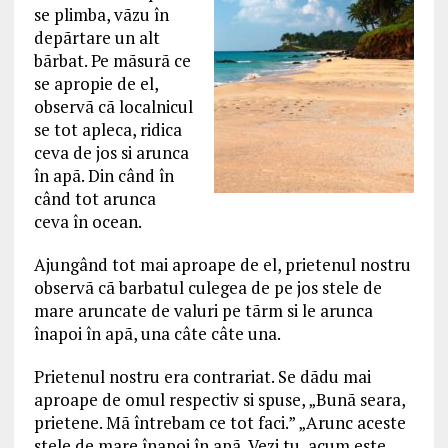
se plimba, vãzu în
depãrtare un alt
bãrbat. Pe mãsurã ce
se apropie de el,
observã cã localnicul
se tot apleca, ridica
ceva de jos si arunca
în apã. Din când în
când tot arunca
ceva în ocean.
Ajungând tot mai aproape de el, prietenul nostru
observã cã barbatul culegea de pe jos stele de
mare aruncate de valuri pe tãrm si le arunca
înapoi în apã, una câte câte una.
Prietenul nostru era contrariat. Se dãdu mai
aproape de omul respectiv si spuse, „Bunã seara,
prietene. Mã întrebam ce tot faci.” „Arunc aceste
stele de mare înapoi în apã. Vezi tu, acum este