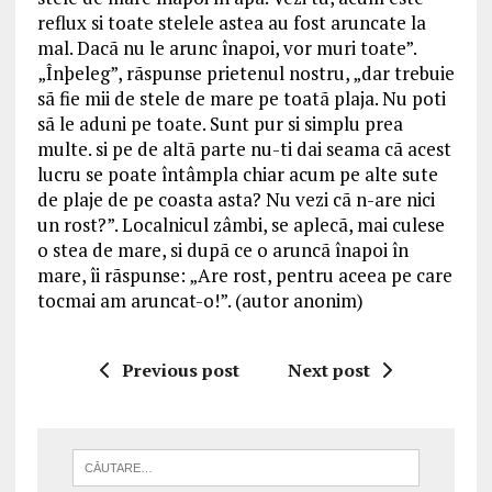
reflux si toate stelele astea au fost aruncate la
mal. Dacã nu le arunc înapoi, vor muri toate”.
„Înþeleg”, rãspunse prietenul nostru, „dar trebuie
sã fie mii de stele de mare pe toatã plaja. Nu poti
sã le aduni pe toate. Sunt pur si simplu prea
multe. si pe de altã parte nu-ti dai seama cã acest
lucru se poate întâmpla chiar acum pe alte sute
de plaje de pe coasta asta? Nu vezi cã n-are nici
un rost?”. Localnicul zâmbi, se aplecã, mai culese
o stea de mare, si dupã ce o aruncã înapoi în
mare, îi rãspunse: „Are rost, pentru aceea pe care
tocmai am aruncat-o!”. (autor anonim)
Previous post
Next post