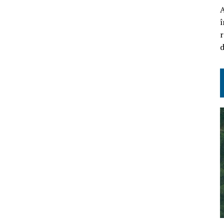
A
î
r
d