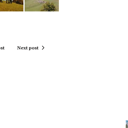
st
Next post