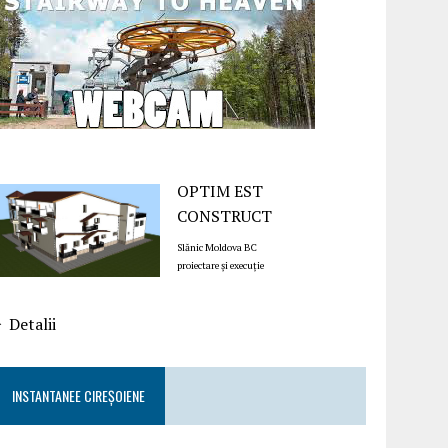
OPTIM EST
CONSTRUCT
Slănic Moldova BC
proiectare și execuție
Detalii
INSTANTANEE CIREȘOIENE