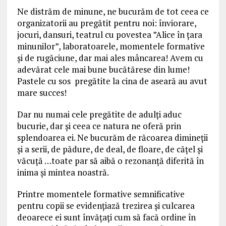
Ne distrăm de minune, ne bucurăm de tot ceea ce
organizatorii au pregătit pentru noi: înviorare,
jocuri, dansuri, teatrul cu povestea ”Alice în țara
minunilor”, laboratoarele, momentele formative
și de rugăciune, dar mai ales mâncarea! Avem cu
adevărat cele mai bune bucătărese din lume!
Pastele cu sos pregătite la cina de aseară au avut
mare succes!
Dar nu numai cele pregătite de adulți aduc
bucurie, dar și ceea ce natura ne oferă prin
splendoarea ei. Ne bucurăm de răcoarea dimineții
și a serii, de pădure, de deal, de floare, de cățel și
văcuță …toate par să aibă o rezonanță diferită în
inima și mintea noastră.
Printre momentele formative semnificative
pentru copii se evidențiază trezirea și culcarea
deoarece ei sunt învățați cum să facă ordine în