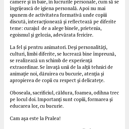
camere și în baie, în lucrurile personale, cum să se
îngrijească de igiena personală. Apoi nu mai
spunem de activitatea formativă unde copiii
discută, interacționează și reflectează pe diferite
teme: curajul de a alege binele, prietenia,
egoismul și gelozia, adevărata fericire.
La fel și pentru animatori. Deși personalități,
culturi, limbi diferite, se lucrează bine împreună,
se realizează un schimb de experiență
extraordinar. Se învață unii de la alții tehnici de
animație noi, dăruirea cu bucurie, atenția și
apropierea de copii cu respect și delicatețe.
Oboseala, sacrificiul, căldura, foamea, odihna trec
pe locul doi. Importanți sunt copiii, formarea și
educarea lor, cu bucurie.
Cam așa este la Pralea!