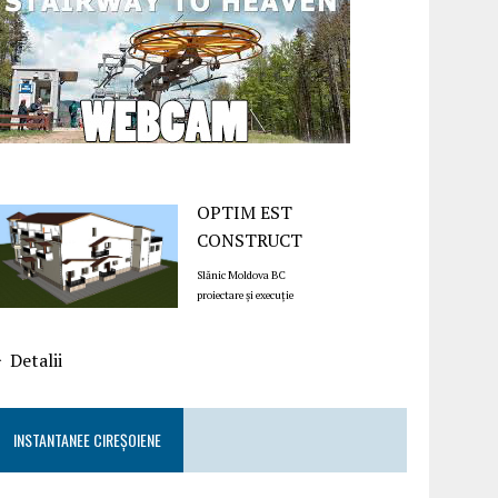
OPTIM EST
CONSTRUCT
Slănic Moldova BC
proiectare și execuție
Detalii
INSTANTANEE CIREȘOIENE