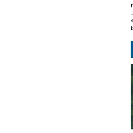
P
1
d
î