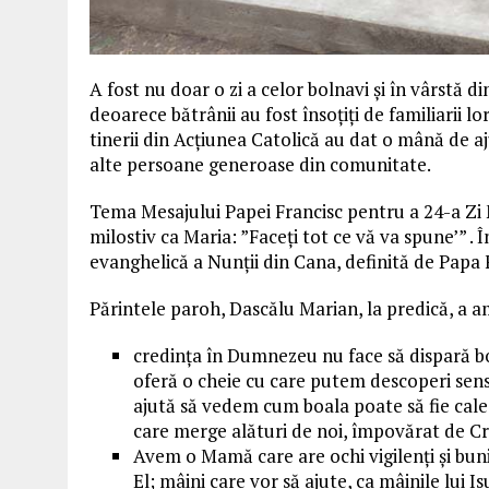
A fost nu doar o zi a celor bolnavi și în vârstă d
deoarece bătrânii au fost însoțiți de familiarii 
tinerii din Acțiunea Catolică au dat o mână de 
alte persoane generoase din comunitate.
Tema Mesajului Papei Francisc pentru a 24-a Zi 
milostiv ca Maria: ”Faceți tot ce vă va spune’” .
evanghelică a Nunții din Cana, definită de Papa F
Părintele paroh, Dascălu Marian, la predică, a am
credința în Dumnezeu nu face să dispară boa
oferă o cheie cu care putem descoperi sens
ajută să vedem cum boala poate să fie cale
care merge alături de noi, împovărat de Cr
Avem o Mamă care are ochi vigilenți și buni,
El; mâini care vor să ajute, ca mâinile lui 