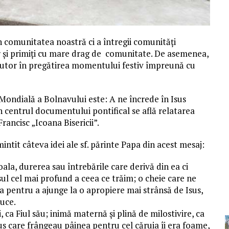
in comunitatea noastră ci a întregii comunități
lor și primiți cu mare drag de comunitate. De asemenea,
ajutor în pregătirea momentului festiv împreună cu
Mondială a Bolnavului este: A ne încrede în Isus
 În centrul documentului pontifical se află relatarea
rancisc „Icoana Bisericii”.
intit câteva idei ale sf. părinte Papa din acest mesaj:
la, durerea sau întrebările care derivă din ea ci
ul cel mai profund a ceea ce trăim; o cheie care ne
a pentru a ajunge la o apropiere mai strânsă de Isus,
uce.
 ca Fiul său; inimă maternă și plină de milostivire, ca
Isus care frângeau pâinea pentru cel căruia îi era foame,