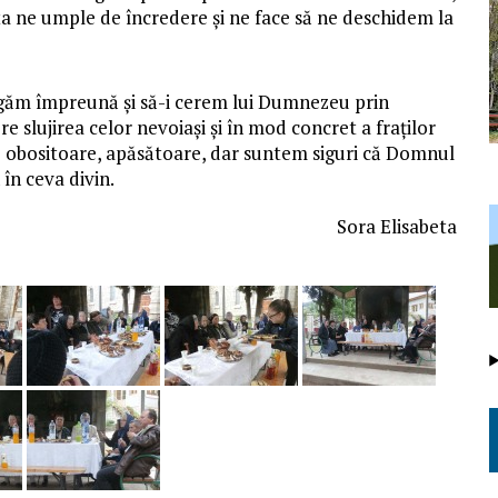
sta ne umple de încredere și ne face să ne deschidem la
rugăm împreună și să-i cerem lui Dumnezeu prin
e slujirea celor nevoiași și în mod concret a fraților
fie obositoare, apăsătoare, dar suntem siguri că Domnul
în ceva divin.
Sora Elisabeta