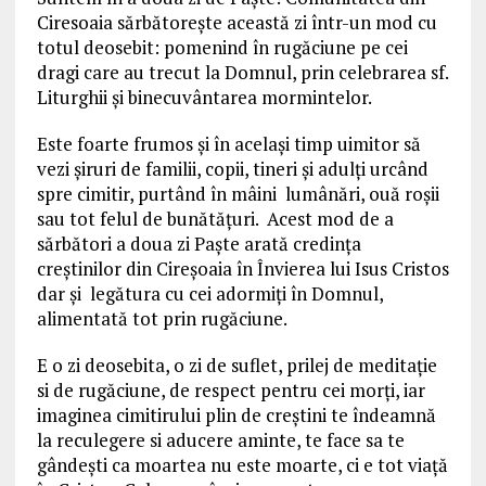
Ciresoaia sărbătorește această zi într-un mod cu
totul deosebit: pomenind în rugăciune pe cei
dragi care au trecut la Domnul, prin celebrarea sf.
Liturghii și binecuvântarea mormintelor.
Este foarte frumos și în același timp uimitor să
vezi șiruri de familii, copii, tineri și adulți urcând
spre cimitir, purtând în mâini lumânări, ouă roșii
sau tot felul de bunătățuri. Acest mod de a
sărbători a doua zi Paște arată credința
creștinilor din Cireșoaia în Învierea lui Isus Cristos
dar și legătura cu cei adormiți în Domnul,
alimentată tot prin rugăciune.
E o zi deosebita, o zi de suflet, prilej de meditație
si de rugăciune, de respect pentru cei morți, iar
imaginea cimitirului plin de creștini te îndeamnă
la reculegere si aducere aminte, te face sa te
gândești ca moartea nu este moarte, ci e tot viață