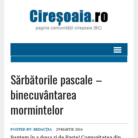
Sărbătorile pascale –
binecuvântarea
mormintelor
POSTED BY:
REDACȚIA
29 MARTIE 2016
Suntem în a doua zi de Paște! Comunitatea din