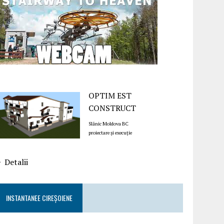
OPTIM EST
CONSTRUCT
Slănic Moldova BC
proiectare și execuție
Detalii
INSTANTANEE CIREȘOIENE