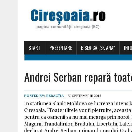
START
PREZENTARE
BISERICA „SF. ANA”
INFO
Andrei Serban repară toate
POSTED BY:
REDACȚIA
30 SEPTEMBRIE 2015
In statiunea Slanic Moldova se lucreaza intens la 
Ciresoaia. “Toate ulitele vor fi pietruite, aceast
pentru ca oamenii sa nu mai mearga prin noroi. Pâ
Magurii, Trandafirilor, Bradului, Libertatii, Lalelel
declarat Andrei Serban, primarul orasului. O alt