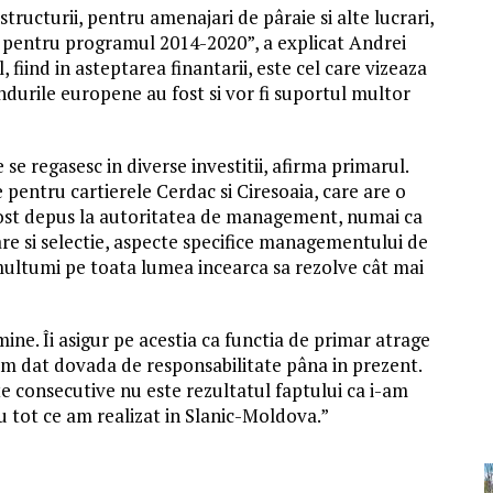
ructurii, pentru amenajari de pâraie si alte lucrari,
E pentru programul 2014-2020”, a explicat Andrei
l, fiind in asteptarea finantarii, este cel care vizeaza
ndurile europene au fost si vor fi suportul multor
e regasesc in diverse investitii, afirma primarul.
e pentru cartierele Cerdac si Ciresoaia, care are o
fost depus la autoritatea de management, numai ca
re si selectie, aspecte specifice managementului de
multumi pe toata lumea incearca sa rezolve cât mai
ine. Îi asigur pe acestia ca functia de primar atrage
 am dat dovada de responsabilitate pâna in prezent.
e consecutive nu este rezultatul faptului ca i-am
 tot ce am realizat in Slanic-Moldova.”