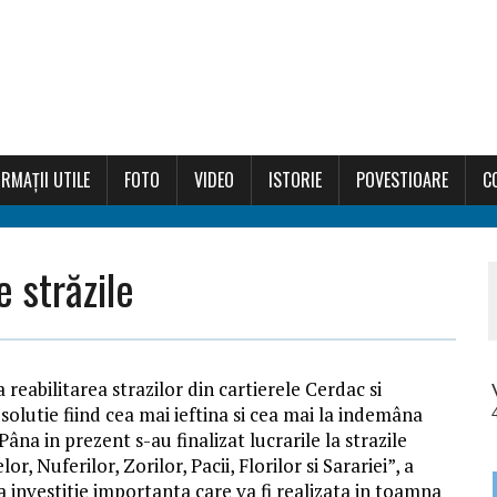
RMAȚII UTILE
FOTO
VIDEO
ISTORIE
POVESTIOARE
C
 străzile
reabilitarea strazilor din cartierele Cerdac si
a solutie fiind cea mai ieftina si cea mai la indemâna
na in prezent s-au finalizat lucrarile la strazile
or, Nuferilor, Zorilor, Pacii, Florilor si Sarariei”, a
a investitie importanta care va fi realizata in toamna