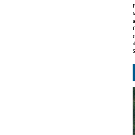
F
M
a
f
s
d
S