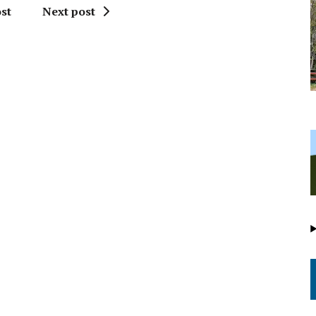
st
Next post