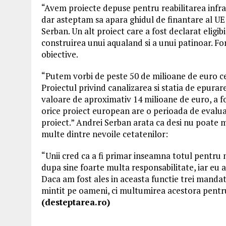
“Avem proiecte depuse pentru reabilitarea infrast
dar asteptam sa apara ghidul de finantare al U
Serban. Un alt proiect care a fost declarat eligibi
construirea unui aqualand si a unui patinoar. Fo
obiective.
“Putem vorbi de peste 50 de milioane de euro ce s
Proiectul privind canalizarea si statia de epurar
valoare de aproximativ 14 milioane de euro, a 
orice proiect european are o perioada de evalua
proiect.” Andrei Serban arata ca desi nu poate 
multe dintre nevoile cetatenilor:
“Unii cred ca a fi primar inseamna totul pentru m
dupa sine foarte multa responsabilitate, iar eu
Daca am fost ales in aceasta functie trei mandat
mintit pe oameni, ci multumirea acestora pentru
(desteptarea.ro)