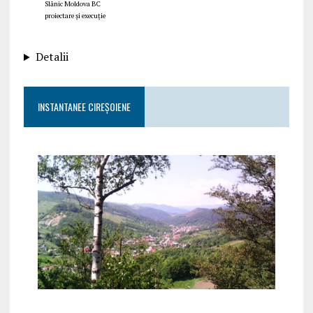
Slănic Moldova BC
proiectare și execuție
Detalii
INSTANTANEE CIREȘOIENE