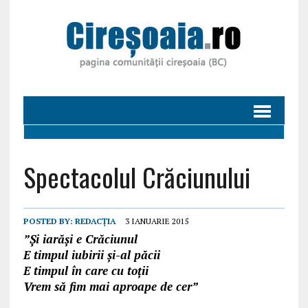
Spectacolul Crăciunului
POSTED BY:
REDACȚIA
3 IANUARIE 2015
”Și iarăși e Crăciunul
E timpul iubirii și-al păcii
E timpul în care cu toții
Vrem să fim mai aproape de cer”