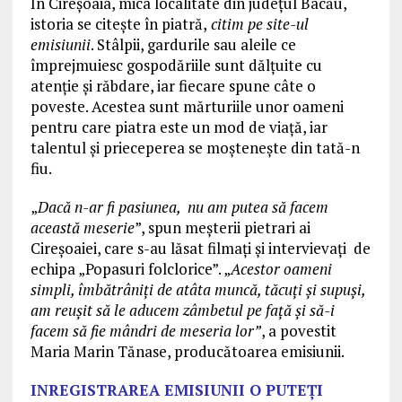
În Cireşoaia, mica localitate din judeţul Bacău,
istoria se citeşte în piatră,
citim pe site-ul
emisiunii
. Stâlpii, gardurile sau aleile ce
împrejmuiesc gospodăriile sunt dălţuite cu
atenţie şi răbdare, iar fiecare spune câte o
poveste. Acestea sunt mărturiile unor oameni
pentru care piatra este un mod de viaţă, iar
talentul şi prieceperea se moşteneşte din tată-n
fiu.
„
Dacă n-ar fi pasiunea, nu am putea să facem
această meserie
”, spun meşterii pietrari ai
Cireşoaiei, care s-au lăsat filmaţi şi intervievaţi de
echipa „Popasuri folclorice”. „
Acestor oameni
simpli, îmbătrâniţi de atâta muncă, tăcuţi şi supuşi,
am reuşit să le aducem zâmbetul pe faţă şi să-i
facem să fie mândri de meseria lor”
, a povestit
Maria Marin Tănase, producătoarea emisiunii.
INREGISTRAREA EMISIUNII O PUTEȚI