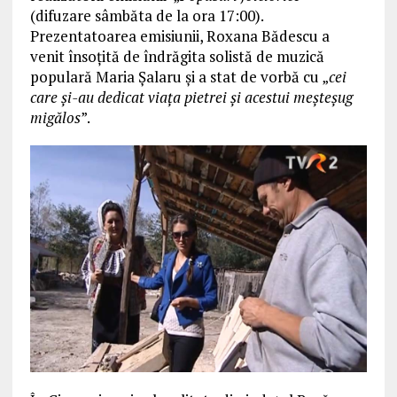
(difuzare sâmbăta de la ora 17:00).
Prezentatoarea emisiunii, Roxana Bădescu a
venit însoțită de îndrăgita solistă de muzică
populară Maria Șalaru și a stat de vorbă cu „
cei
care şi-au dedicat viaţa pietrei şi acestui meşteşug
migălos
”.