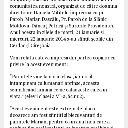
comunitatea noastră, organizat de către doamna
directoare Daniela Mititelu împreună cu pr.
Paroh Marian Dascălu, Pr. Paroh de la Slănic
Moldova, Dăncuț Petrică și Surorile Providentei.
Anul acesta în zilele de marti, 21 ianuarie si
miercuri, 22 ianuarie 2014 s-au sfințit școlile din
Cerdac și Cireșoaia.
Vom relata cateva impresii din partea copiilor cu
privire la acest eveniment:
“Parintele vine la noi in clasa, iar noi il
intampinam cu lumanari aprinse, aceasta
semnificand lumina ce ne calauzeste calea in
viata.” (elevii clasei a VI-a, Sc.nr.2).
“Acest eveniment este extrem de placut,
deoarece am fost sfintiti si biecuvantati de
parintele Marian, pentru ca in anul nou care a