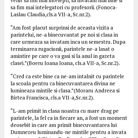
venit sa fim mai intelepti, sa invatam mai bine si
sa fim mai intelegatori cu profesorii. (Fonoca-
Laslau Claudia,cls.a VII-a, Sc.nr.2).
“Am fost placut surprinsi de aceasta vizita a
parintelui, ne-a binecuvantat pe noi si clasa in
care urmeaza sa invatam inca un semestru. Dupa
terminarea rugaciunii, parintele ne-a lasat o
amintire pe care o va gasi si la anul in gazeta
clasei.”(Boeru Ioana Ioana, cls.a VII-a, Sc.nr.2).
“Cred ca este bine ca ne-am intalnit cu parintele
la scoala pentru ca binecuvantarea divina ne
lumineaza mintile si clasa.”(Moraru Andreea si
Birtea Francisca, cls.a VII-a,Sc.nr.2).
“L-am primit in clasa noastra cu mare drag pe
parintele, la fel ca in fiecare an, a fost un moment
deosebit in care am primit binecuvantarea lui
Dumnezeu luminandu-ne mintile pentru a invata