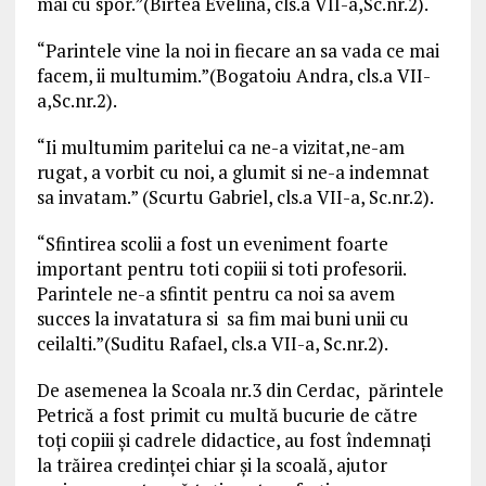
mai cu spor.”(Birtea Evelina, cls.a VII-a,Sc.nr.2).
“Parintele vine la noi in fiecare an sa vada ce mai
facem, ii multumim.”(Bogatoiu Andra, cls.a VII-
a,Sc.nr.2).
“Ii multumim paritelui ca ne-a vizitat,ne-am
rugat, a vorbit cu noi, a glumit si ne-a indemnat
sa invatam.” (Scurtu Gabriel, cls.a VII-a, Sc.nr.2).
“Sfintirea scolii a fost un eveniment foarte
important pentru toti copiii si toti profesorii.
Parintele ne-a sfintit pentru ca noi sa avem
succes la invatatura si sa fim mai buni unii cu
ceilalti.”(Suditu Rafael, cls.a VII-a, Sc.nr.2).
De asemenea la Scoala nr.3 din Cerdac, părintele
Petrică a fost primit cu multă bucurie de către
toți copiii și cadrele didactice, au fost îndemnați
la trăirea credinței chiar și la scoală, ajutor