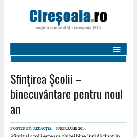
Sfințirea Școlii –
binecuvântare pentru noul
an
POSTED BY:
REDACȚIA
3 FEBRUARIE 2014
Sfințitul școlii este un obicei bine înrădăcinat în