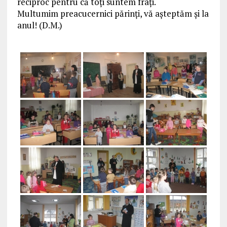
reciproc pentru că toți suntem frați.
Multumim preacucernici părinți, vă așteptăm și la
anul! (D.M.)