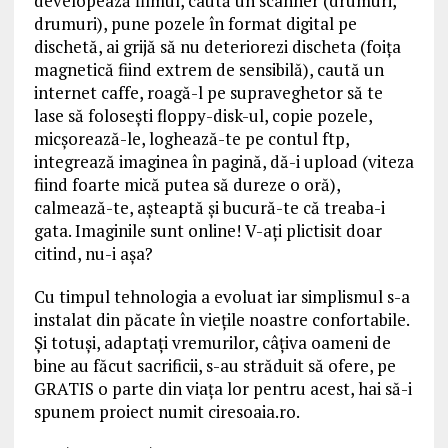
developează filmul, caută un scanner (drumuri,
drumuri), pune pozele în format digital pe
dischetă, ai grijă să nu deteriorezi discheta (foița
magnetică fiind extrem de sensibilă), caută un
internet caffe, roagă-l pe supraveghetor să te
lase să folosești floppy-disk-ul, copie pozele,
micșorează-le, loghează-te pe contul ftp,
integrează imaginea în pagină, dă-i upload (viteza
fiind foarte mică putea să dureze o oră),
calmează-te, așteaptă și bucură-te că treaba-i
gata. Imaginile sunt online! V-ați plictisit doar
citind, nu-i așa?
Cu timpul tehnologia a evoluat iar simplismul s-a
instalat din păcate în viețile noastre confortabile.
Și totuși, adaptați vremurilor, câțiva oameni de
bine au făcut sacrificii, s-au străduit să ofere, pe
GRATIS o parte din viața lor pentru acest, hai să-i
spunem proiect numit ciresoaia.ro.