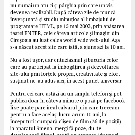
nu numai un atu ci și pârghia prin care un vis
devenea realizabil. După câteva zile de muncă
înverșunată și studiu minuțios al limbajului de
programare HTML, pe 15 mai 2003, prin apăsarea
tastei ENTER, cele câteva articole și imagini din
Cireșoaia au luat calea world wide web-ului. Așa
s-a născut acest site care iată, a ajuns azi la 10 ani.
Nu a fost ușor, dar entuziasmul și bucuria celor
care au participat la îmbogățirea și dezvoltarea
site-ului prin forțele proprii, creativitate și efort
susținut ne-au adus aici, în acest punct aniversar.
Pentru cei care astăzi au un simplu telefon și pot
publica doar în câteva minute o poză pe facebook
li se poate pare ireal calvarul prin care treceam
pentru a face același lucru acum 10 ani, la
începuturi: cumpără clișeu de film (36 de poziții),
ia aparatul Smena, mergi fă poze, du-te