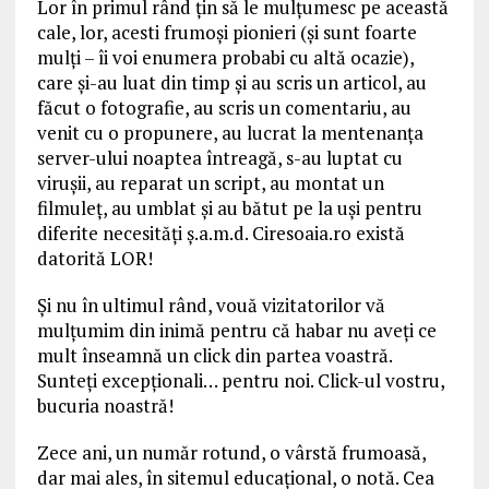
Lor în primul rând țin să le mulțumesc pe această
cale, lor, acesti frumoși pionieri (și sunt foarte
mulți – îi voi enumera probabi cu altă ocazie),
care și-au luat din timp și au scris un articol, au
făcut o fotografie, au scris un comentariu, au
venit cu o propunere, au lucrat la mentenanța
server-ului noaptea întreagă, s-au luptat cu
virușii, au reparat un script, au montat un
filmuleț, au umblat și au bătut pe la uși pentru
diferite necesități ș.a.m.d. Ciresoaia.ro există
datorită LOR!
Și nu în ultimul rând, vouă vizitatorilor vă
mulțumim din inimă pentru că habar nu aveți ce
mult înseamnă un click din partea voastră.
Sunteți excepționali… pentru noi. Click-ul vostru,
bucuria noastră!
Zece ani, un număr rotund, o vârstă frumoasă,
dar mai ales, în sitemul educațional, o notă. Cea