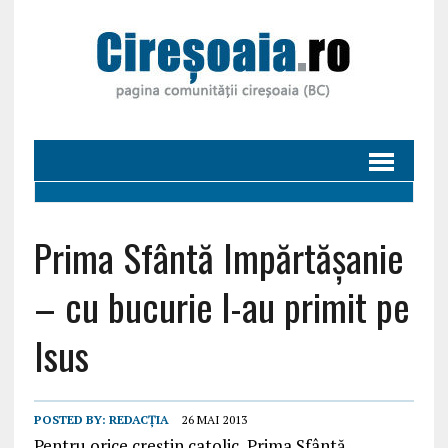
Prima Sfântă Impărtășanie
– cu bucurie l-au primit pe
Isus
POSTED BY:
REDACȚIA
26 MAI 2013
Pentru orice creștin catolic, Prima Sfântă