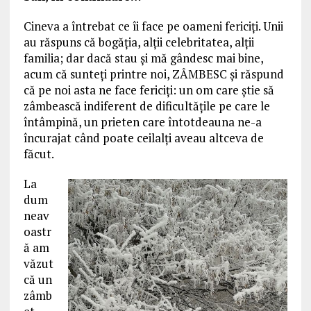
Cineva a întrebat ce îi face pe oameni fericiţi. Unii
au răspuns că bogăţia, alţii celebritatea, alţii
familia; dar dacă stau şi mă gândesc mai bine,
acum că sunteţi printre noi, ZÂMBESC şi răspund
că pe noi asta ne face fericiţi: un om care ştie să
zâmbească indiferent de dificultăţile pe care le
întâmpină, un prieten care întotdeauna ne-a
încurajat când poate ceilalţi aveau altceva de
făcut.
La
dum
neav
oastr
ă am
văzut
că un
zâmb