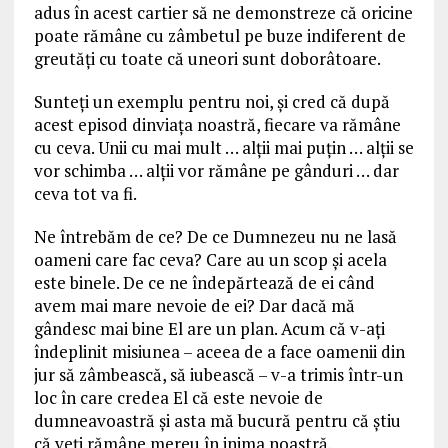
adus în acest cartier să ne demonstreze că oricine
poate rămâne cu zâmbetul pe buze indiferent de
greutăţi cu toate că uneori sunt doborâtoare.
Sunteţi un exemplu pentru noi, şi cred că după
acest episod dinviaţa noastră, fiecare va rămâne
cu ceva. Unii cu mai mult … alţii mai puţin … alţii se
vor schimba … alţii vor rămâne pe gânduri … dar
ceva tot va fi.
Ne întrebăm de ce? De ce Dumnezeu nu ne lasă
oameni care fac ceva? Care au un scop şi acela
este binele. De ce ne îndepărtează de ei când
avem mai mare nevoie de ei? Dar dacă mă
gândesc mai bine El are un plan. Acum că v-aţi
îndeplinit misiunea – aceea de a face oamenii din
jur să zâmbească, să iubească – v-a trimis într-un
loc în care credea El că este nevoie de
dumneavoastră şi asta mă bucură pentru că ştiu
că veţi rămâne mereu în inima noastră.