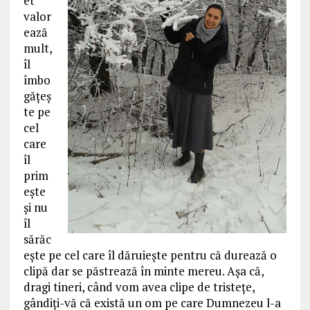
et
valor
ează
mult,
îl
îmbo
găţeş
te pe
cel
care
îl
prim
eşte
şi nu
îl
sărăc
eşte pe cel care îl dăruieşte pentru că durează o
clipă dar se păstrează în minte mereu. Aşa că,
dragi tineri, când vom avea clipe de tristeţe,
gândiţi-vă că există un om pe care Dumnezeu l-a