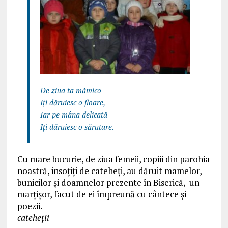
De ziua ta mămico
Iţi dăruiesc o floare,
Iar pe mâna delicată
Iţi dăruiesc o sărutare.
Cu mare bucurie, de ziua femeii, copiii din parohia
noastră, insoțiți de cateheți, au dăruit mamelor,
bunicilor și doamnelor prezente în Biserică, un
marțișor, facut de ei împreună cu cântece și
poezii.
cateheții