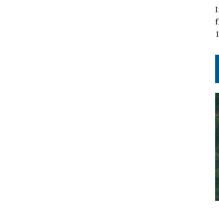
I
f
1