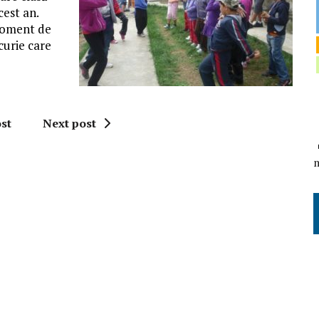
cest an.
 moment de
curie care
st
Next post