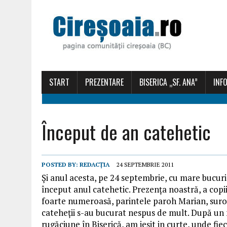
START
PREZENTARE
BISERICA „SF. ANA”
INFO
Început de an catehetic
POSTED BY:
REDACȚIA
24 SEPTEMBRIE 2011
Şi anul acesta, pe 24 septembrie, cu mare bucur
început anul catehetic. Prezenţa noastră, a copii
foarte numeroasă, parintele paroh Marian, suror
cateheţii s-au bucurat nespus de mult. După u
rugăciune în Biserică, am ieşit in curte, unde fie