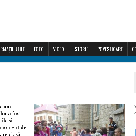
RMAȚII UTILE
FOTO
VIDEO
ISTORIE
POVESTIOARE
C
ie am
lor a fost
ile si
n moment de
care clasă