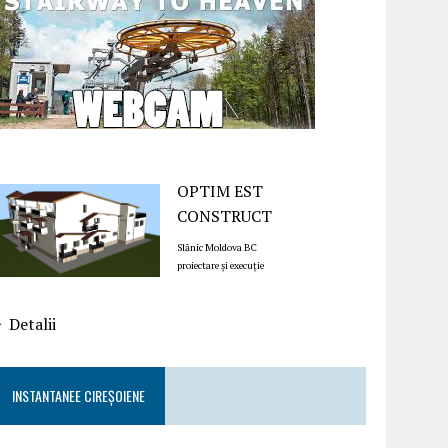
OPTIM EST
CONSTRUCT
Slănic Moldova BC
proiectare și execuție
Detalii
INSTANTANEE CIREȘOIENE