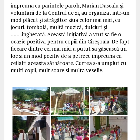
impreuna cu parintele paroh, Marian Dascalu și
voluntarii de la Centrul de zi, au organizat intr-un
mod plăcut și atrăgător ziua celor mai mici, cu
jocuri, tombolă, multă muzică, dulciuri și
……..inghetată. Această inițiativă a vrut sa fie o
ocazie pozitivă pentru copiii din Cireșoaia. De fapt
fiecare dintre cei mai mici a putut sa găsească un
loc si un mod pozitiv de a petrece impreuna cu
ceilalti aceasta sărbătoare. Curtea s-a umplut cu
multi copii, mult soare si multa veselie.