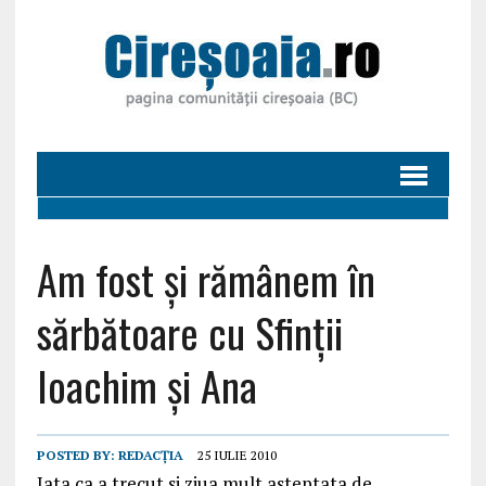
Am fost și rămânem în
sărbătoare cu Sfinții
Ioachim și Ana
POSTED BY:
REDACȚIA
25 IULIE 2010
Iata ca a trecut si ziua mult asteptata de