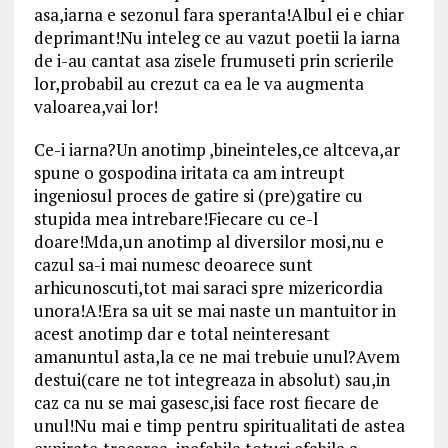
asa,iarna e sezonul fara speranta!Albul ei e chiar
deprimant!Nu inteleg ce au vazut poetii la iarna
de i-au cantat asa zisele frumuseti prin scrierile
lor,probabil au crezut ca ea le va augmenta
valoarea,vai lor!
Ce-i iarna?Un anotimp ,bineinteles,ce altceva,ar
spune o gospodina iritata ca am intreupt
ingeniosul proces de gatire si (pre)gatire cu
stupida mea intrebare!Fiecare cu ce-l
doare!Mda,un anotimp al diversilor mosi,nu e
cazul sa-i mai numesc deoarece sunt
arhicunoscuti,tot mai saraci spre mizericordia
unora!A!Era sa uit se mai naste un mantuitor in
acest anotimp dar e total neinteresant
amanuntul asta,la ce ne mai trebuie unul?Avem
destui(care ne tot integreaza in absolut) sau,in
caz ca nu se mai gasesc,isi face rost fiecare de
unul!Nu mai e timp pentru spiritualitati de astea