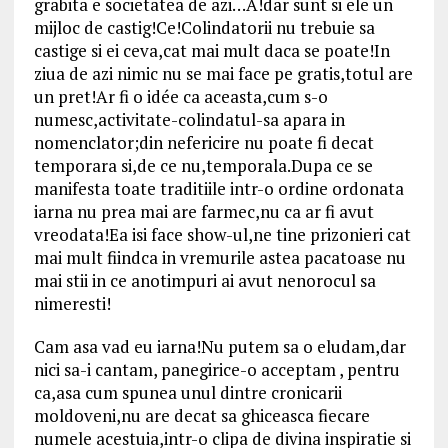
grabita e societatea de azi…A!dar sunt si ele un
mijloc de castig!Ce!Colindatorii nu trebuie sa
castige si ei ceva,cat mai mult daca se poate!In
ziua de azi nimic nu se mai face pe gratis,totul are
un pret!Ar fi o idée ca aceasta,cum s-o
numesc,activitate-colindatul-sa apara in
nomenclator;din nefericire nu poate fi decat
temporara si,de ce nu,temporala.Dupa ce se
manifesta toate traditiile intr-o ordine ordonata
iarna nu prea mai are farmec,nu ca ar fi avut
vreodata!Ea isi face show-ul,ne tine prizonieri cat
mai mult fiindca in vremurile astea pacatoase nu
mai stii in ce anotimpuri ai avut nenorocul sa
nimeresti!
Cam asa vad eu iarna!Nu putem sa o eludam,dar
nici sa-i cantam, panegirice-o acceptam , pentru
ca,asa cum spunea unul dintre cronicarii
moldoveni,nu are decat sa ghiceasca fiecare
numele acestuia,intr-o clipa de divina inspiratie si