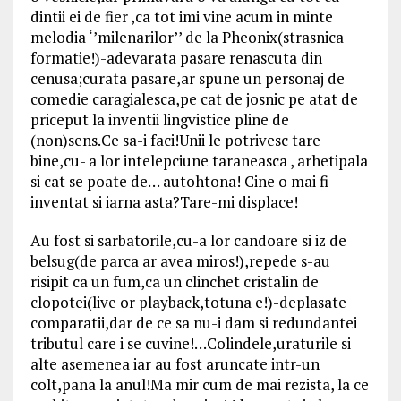
dintii ei de fier ,ca tot imi vine acum in minte
melodia ‘’milenarilor’’ de la Pheonix(strasnica
formatie!)-adevarata pasare renascuta din
cenusa;curata pasare,ar spune un personaj de
comedie caragialesca,pe cat de josnic pe atat de
priceput la inventii lingvistice pline de
(non)sens.Ce sa-i faci!Unii le potrivesc tare
bine,cu- a lor intelepciune taraneasca , arhetipala
si cat se poate de… autohtona! Cine o mai fi
inventat si iarna asta?Tare-mi displace!
Au fost si sarbatorile,cu-a lor candoare si iz de
belsug(de parca ar avea miros!),repede s-au
risipit ca un fum,ca un clinchet cristalin de
clopotei(live or playback,totuna e!)-deplasate
comparatii,dar de ce sa nu-i dam si redundantei
tributul care i se cuvine!…Colindele,uraturile si
alte asemenea iar au fost aruncate intr-un
colt,pana la anul!Ma mir cum de mai rezista, la ce