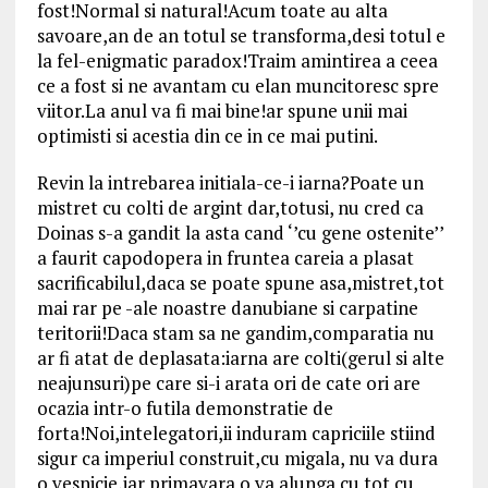
fost!Normal si natural!Acum toate au alta
savoare,an de an totul se transforma,desi totul e
la fel-enigmatic paradox!Traim amintirea a ceea
ce a fost si ne avantam cu elan muncitoresc spre
viitor.La anul va fi mai bine!ar spune unii mai
optimisti si acestia din ce in ce mai putini.
Revin la intrebarea initiala-ce-i iarna?Poate un
mistret cu colti de argint dar,totusi, nu cred ca
Doinas s-a gandit la asta cand ‘’cu gene ostenite’’
a faurit capodopera in fruntea careia a plasat
sacrificabilul,daca se poate spune asa,mistret,tot
mai rar pe -ale noastre danubiane si carpatine
teritorii!Daca stam sa ne gandim,comparatia nu
ar fi atat de deplasata:iarna are colti(gerul si alte
neajunsuri)pe care si-i arata ori de cate ori are
ocazia intr-o futila demonstratie de
forta!Noi,intelegatori,ii induram capriciile stiind
sigur ca imperiul construit,cu migala, nu va dura
o vesnicie,iar primavara o va alunga cu tot cu