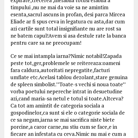
expirate,trecerea ,inefabila totusi efabila a
timpului ,nu ne mai da voie sa ne amintim
esenta,sacrul ascuns in profan, desi parca Mircea
Eliade ar fi spus ceva in legatura cu asta,dar cum
azi cartile sunt total insignifiante nu are rost sa
ne batem capul!Avem si asa destule rate la banca
pentru care sa ne preocupam!
Ce se mai intampla iarna?Nimic notabil!Zapada
peste tot,ger,problemele se reitereaza:oameni
fara caldura,autoritati nepregatite,facturi
umflate etc.Acelasi tablou dezolant,stare genuina
de spleen simbolist.’’Toate-s vechi si noua toate’’
vorba poetului nepereche intrat in desuetudine
azi,cand maria-sa netul e totul si toate.Altceva?
Ca tot am amintit de categoria sociala a
gospodinelor,ca sunt si ele o categorie sociala de
ce sa negam,iarna se mai sacrifica niste biete
porcine,a caror carne,nu stiu cum se face,e in
fiecare an infestata cu ceva.Nimic nu mai e cum a