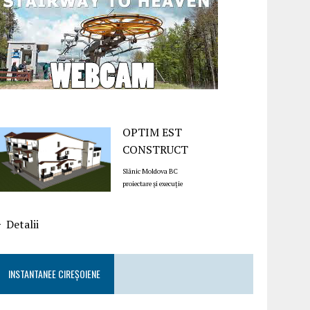
OPTIM EST
CONSTRUCT
Slănic Moldova BC
proiectare și execuție
Detalii
INSTANTANEE CIREȘOIENE