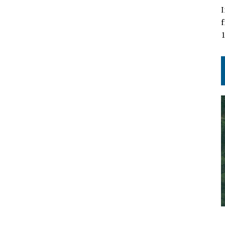
I
f
1