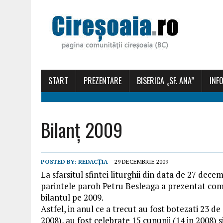
START
PREZENTARE
BISERICA „SF. ANA”
INFO
Bilanț 2009
POSTED BY:
REDACȚIA
29 DECEMBRIE 2009
La sfarsitul sfintei liturghii din data de 27 dece
parintele paroh Petru Besleaga a prezentat com
bilantul pe 2009.
Astfel, in anul ce a trecut au fost botezati 23 de 
2008), au fost celebrate 15 cununii (14 in 2008) s