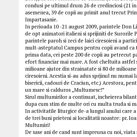
condusi pe ultimul drum 26 de credinciosi (21 in
asemenea, 39 de copii au primit anul trecut Pri
Impartasanie.
In perioada 10 -21 august 2009, parintele Don Li
de opt animatori italieni si sprijiniti de Surorile 
parintele paroh si zeci de laici ciresoieni a partic
mult-asteptatul Campus pentru copii avand ca t
prima data, cei peste 200 de copii au petrecut p
efort financiar mai mare. A fost cheltuita astfel
milioane ajutor din strainatate si 80 de milioane
ciresoieni. Acestia si-au adus sprjinul nu numai
bisericii, cadouri de Craciun, etc.) Acestora, pe
un mare si calduros „Multumesc!”
Sirul multumirilor a continuat, incheierea bilan
dupa cum stim de multe ori cu multa truda si mari
In activitatile liturgice de-a lungul anului care 
de trei buni prieteni ai localitatii noastre: pr. Io
Multumiri!
De sase ani de cand sunt impreuna cu noi, viata 