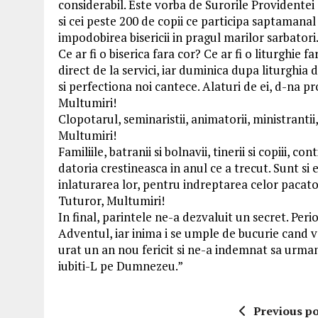
considerabil. Este vorba de Surorile Providentei
si cei peste 200 de copii ce participa saptamanal 
impodobirea bisericii in pragul marilor sarbatori
Ce ar fi o biserica fara cor? Ce ar fi o liturghie 
direct de la servici, iar duminica dupa liturghia
si perfectiona noi cantece. Alaturi de ei, d-na pr
Multumiri!
Clopotarul, seminaristii, animatorii, ministrantii,
Multumiri!
Familiile, batranii si bolnavii, tinerii si copiii, 
datoria crestineasca in anul ce a trecut. Sunt s
inlaturarea lor, pentru indreptarea celor pacato
Tuturor, Multumiri!
In final, parintele ne-a dezvaluit un secret. Per
Adventul, iar inima i se umple de bucurie cand v
urat un an nou fericit si ne-a indemnat sa urma
iubiti-L pe Dumnezeu.”
Previous po