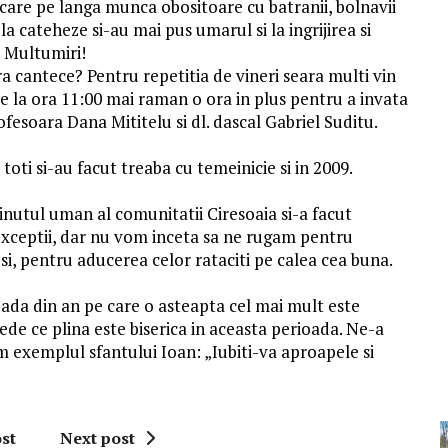
 care pe langa munca obositoare cu batranii, bolnavii
la cateheze si-au mai pus umarul si la ingrijirea si
. Multumiri!
fara cantece? Pentru repetitia de vineri seara multi vin
 de la ora 11:00 mai raman o ora in plus pentru a invata
ofesoara Dana Mititelu si dl. dascal Gabriel Suditu.
 toti si-au facut treaba cu temeinicie si in 2009.
continutul uman al comunitatii Ciresoaia si-a facut
i exceptii, dar nu vom inceta sa ne rugam pentru
si, pentru aducerea celor rataciti pe calea cea buna.
ioada din an pe care o asteapta cel mai mult este
ede ce plina este biserica in aceasta perioada. Ne-a
m exemplul sfantului Ioan: „Iubiti-va aproapele si
st
Next post