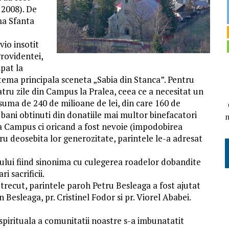
 2008). De
ma Sfanta
vio insotit
Providentei,
ipat la
ema principala sceneta „Sabia din Stanca”. Pentru
atru zile din Campus la Pralea, ceea ce a necesitat un
 suma de 240 de milioane de lei, din care 160 de
 bani obtinuti din donatiile mai multor binefacatori
 la Campus ci oricand a fost nevoie (impodobirea
ntru deosebita lor generozitate, parintele le-a adresat
tului fiind sinonima cu culegerea roadelor dobandite
 sacrificii.
a trecut, parintele paroh Petru Besleaga a fost ajutat
an Besleaga, pr. Cristinel Fodor si pr. Viorel Ababei.
spirituala a comunitatii noastre s-a imbunatatit