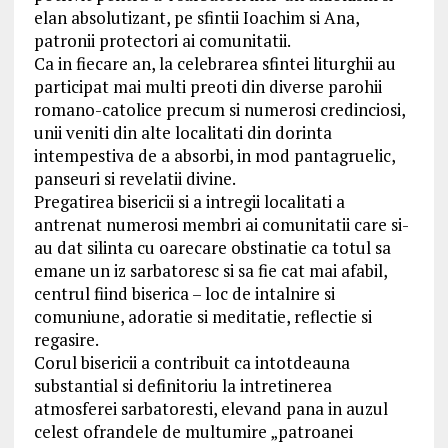
elan absolutizant, pe sfintii Ioachim si Ana,
patronii protectori ai comunitatii.
Ca in fiecare an, la celebrarea sfintei liturghii au
participat mai multi preoti din diverse parohii
romano-catolice precum si numerosi credinciosi,
unii veniti din alte localitati din dorinta
intempestiva de a absorbi, in mod pantagruelic,
panseuri si revelatii divine.
Pregatirea bisericii si a intregii localitati a
antrenat numerosi membri ai comunitatii care si-
au dat silinta cu oarecare obstinatie ca totul sa
emane un iz sarbatoresc si sa fie cat mai afabil,
centrul fiind biserica – loc de intalnire si
comuniune, adoratie si meditatie, reflectie si
regasire.
Corul bisericii a contribuit ca intotdeauna
substantial si definitoriu la intretinerea
atmosferei sarbatoresti, elevand pana in auzul
celest ofrandele de multumire „patroanei