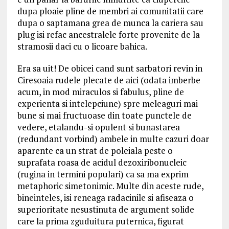
dupa ploaie pline de membri ai comunitatii care
dupa o saptamana grea de munca la cariera sau
plug isi refac ancestralele forte provenite de la
stramosii daci cu o licoare bahica.
Era sa uit! De obicei cand sunt sarbatori revin in
Ciresoaia rudele plecate de aici (odata imberbe
acum, in mod miraculos si fabulus, pline de
experienta si intelepciune) spre meleaguri mai
bune si mai fructuoase din toate punctele de
vedere, etalandu-si opulent si bunastarea
(redundant vorbind) ambele in multe cazuri doar
aparente ca un strat de poleiala peste o
suprafata roasa de acidul dezoxiribonucleic
(rugina in termini populari) ca sa ma exprim
metaphoric simetonimic. Multe din aceste rude,
bineinteles, isi reneaga radacinile si afiseaza o
superioritate nesustinuta de argument solide
care la prima zguduitura puternica, figurat