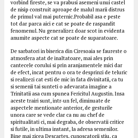
vorbind fireste, se va prabusi asemeni unui castel
de nisip construit aproape de malul marii distrus
de primul val mai puternic.Probabil asa e peste
tot dar parca aici e cat se poate de raspandit
fenomenul. Nu generalizez doar scot in evidenta
anumite aspecte cat se poate de suparatoare.
De sarbatori in biserica din Ciresoaia se faureste o
atmosfera atat de inaltatoare, mai ales prin
cantecele corului si prin aranjamentele mici dar
de efect, incat pentru o ora te desprinzi de teluric
si realizezi cat esti de mic in fata divinitatii, ca tu
si semenii tai sunteti o adevarata imagine a
Trinitatii asa cum spunea Fericitul Augustin. Insa
aceste trairi sunt, intr-un fel, diminuate de
aspectele mentionate anterior, de gesturile
unora care se vede clar ca nu au chef de
spiritualitati ci, mai degraba, de observatii critice
si futile, in ultima instant, la adresa semenilor.
Bine mai zicea Descartes, cunoscatorii stiu, ca