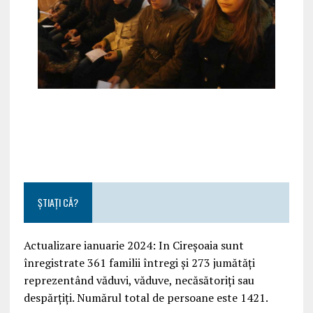
ȘTIAȚI CĂ?
Actualizare ianuarie 2024: In Cireșoaia sunt
înregistrate 361 familii întregi și 273 jumătăți
reprezentând văduvi, văduve, necăsătoriți sau
despărțiți. Numărul total de persoane este 1421.