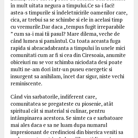
în mult uitata negura a timpului.Ce sa-i faci!
astea-s timpurile si îndeletnicirile oamenilor care,
cica, ar trebui sa se schimbe si ele in acelasi timp
cu vremurile.Dar daca „tempus fugit irreparabile
” cum sa-i mai tii pasul? Mare dilema, veche de
când lumea si pamântul. Cu toata aceasta fuga
rapida si abracadabranta a timpului în unele mici
comunitati cum ar fi si cea din Ciresoaia, anumite
obiceiuri nu se vor schimba niciodata desi poate
multi ne-am dori într-un puseu energetic si
insurgent sa anihilam, încet dar sigur, niste vechi
reminiscente.
Când vin sarbatorile, indiferent care,
comunitatea se pregateste cu piosenie, atât
spiritual cât si material si culinar, pentru
intâmpinarea acestora. Se simte ca e sarbatoare
mai ales daca e sa ne luam dupa numarul
impresionant de credinciosi din biserica veniti sa