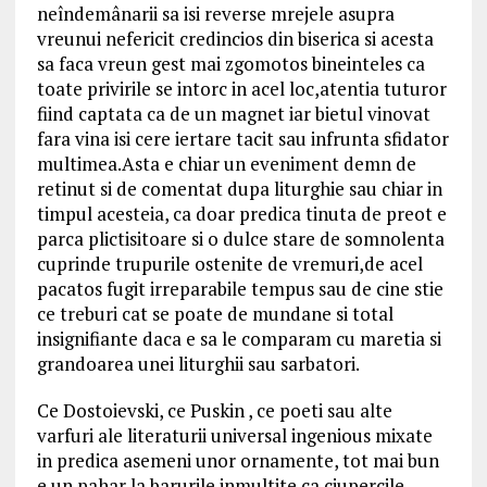
neîndemânarii sa isi reverse mrejele asupra
vreunui nefericit credincios din biserica si acesta
sa faca vreun gest mai zgomotos bineinteles ca
toate privirile se intorc in acel loc,atentia tuturor
fiind captata ca de un magnet iar bietul vinovat
fara vina isi cere iertare tacit sau infrunta sfidator
multimea.Asta e chiar un eveniment demn de
retinut si de comentat dupa liturghie sau chiar in
timpul acesteia, ca doar predica tinuta de preot e
parca plictisitoare si o dulce stare de somnolenta
cuprinde trupurile ostenite de vremuri,de acel
pacatos fugit irreparabile tempus sau de cine stie
ce treburi cat se poate de mundane si total
insignifiante daca e sa le comparam cu maretia si
grandoarea unei liturghii sau sarbatori.
Ce Dostoievski, ce Puskin , ce poeti sau alte
varfuri ale literaturii universal ingenious mixate
in predica asemeni unor ornamente, tot mai bun
e un pahar la barurile inmultite ca ciupercile