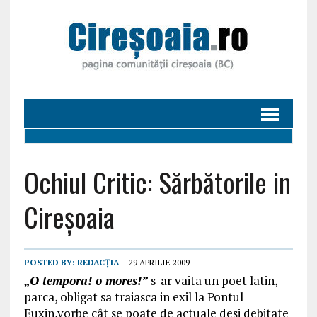
Ochiul Critic: Sărbătorile in
Cireșoaia
POSTED BY:
REDACȚIA
29 APRILIE 2009
„O tempora! o mores!”
s-ar vaita un poet latin,
parca, obligat sa traiasca in exil la Pontul
Euxin,vorbe cât se poate de actuale desi debitate