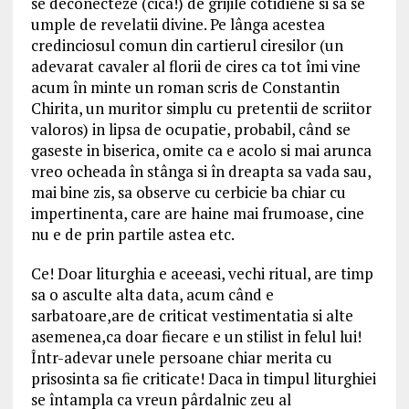
se deconecteze (cica!) de grijile cotidiene si sa se
umple de revelatii divine. Pe lânga acestea
credinciosul comun din cartierul ciresilor (un
adevarat cavaler al florii de cires ca tot îmi vine
acum în minte un roman scris de Constantin
Chirita, un muritor simplu cu pretentii de scriitor
valoros) in lipsa de ocupatie, probabil, când se
gaseste in biserica, omite ca e acolo si mai arunca
vreo ocheada în stânga si în dreapta sa vada sau,
mai bine zis, sa observe cu cerbicie ba chiar cu
impertinenta, care are haine mai frumoase, cine
nu e de prin partile astea etc.
Ce! Doar liturghia e aceeasi, vechi ritual, are timp
sa o asculte alta data, acum când e
sarbatoare,are de criticat vestimentatia si alte
asemenea,ca doar fiecare e un stilist in felul lui!
Într-adevar unele persoane chiar merita cu
prisosinta sa fie criticate! Daca in timpul liturghiei
se întampla ca vreun pârdalnic zeu al