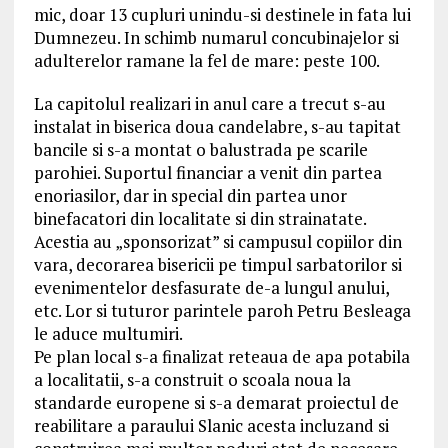
mic, doar 13 cupluri unindu-si destinele in fata lui
Dumnezeu. In schimb numarul concubinajelor si
adulterelor ramane la fel de mare: peste 100.
La capitolul realizari in anul care a trecut s-au
instalat in biserica doua candelabre, s-au tapitat
bancile si s-a montat o balustrada pe scarile
parohiei. Suportul financiar a venit din partea
enoriasilor, dar in special din partea unor
binefacatori din localitate si din strainatate.
Acestia au „sponsorizat” si campusul copiilor din
vara, decorarea bisericii pe timpul sarbatorilor si
evenimentelor desfasurate de-a lungul anului,
etc. Lor si tuturor parintele paroh Petru Besleaga
le aduce multumiri.
Pe plan local s-a finalizat reteaua de apa potabila
a localitatii, s-a construit o scoala noua la
standarde europene si s-a demarat proiectul de
reabilitare a paraului Slanic acesta incluzand si