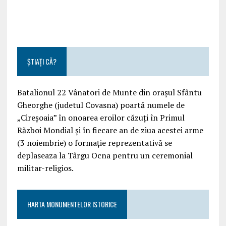
ȘTIAȚI CĂ?
Batalionul 22 Vânatori de Munte din orașul Sfântu
Gheorghe (judetul Covasna) poartă numele de
„Cireșoaia” în onoarea eroilor căzuți în Primul
Război Mondial și în fiecare an de ziua acestei arme
(3 noiembrie) o formație reprezentativă se
deplaseaza la Târgu Ocna pentru un ceremonial
militar-religios.
HARTA MONUMENTELOR ISTORICE