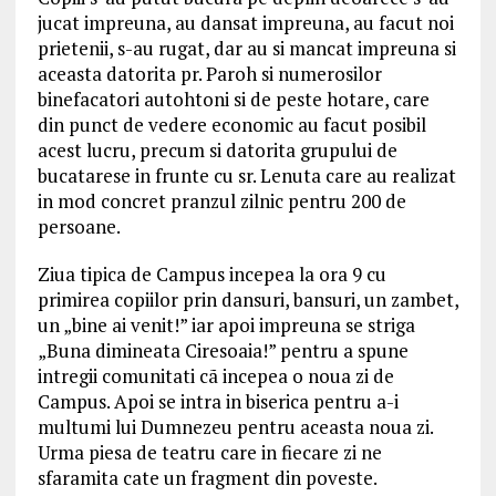
jucat impreuna, au dansat impreuna, au facut noi
prietenii, s-au rugat, dar au si mancat impreuna si
aceasta datorita pr. Paroh si numerosilor
binefacatori autohtoni si de peste hotare, care
din punct de vedere economic au facut posibil
acest lucru, precum si datorita grupului de
bucatarese in frunte cu sr. Lenuta care au realizat
in mod concret pranzul zilnic pentru 200 de
persoane.
Ziua tipica de Campus incepea la ora 9 cu
primirea copiilor prin dansuri, bansuri, un zambet,
un „bine ai venit!” iar apoi impreuna se striga
„Buna dimineata Ciresoaia!” pentru a spune
intregii comunitati cã incepea o noua zi de
Campus. Apoi se intra in biserica pentru a-i
multumi lui Dumnezeu pentru aceasta noua zi.
Urma piesa de teatru care in fiecare zi ne
sfaramita cate un fragment din poveste.