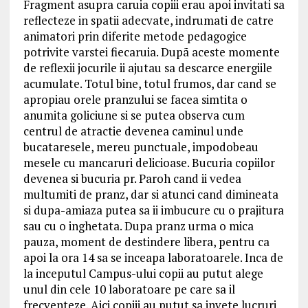
Fragment asupra caruia copiii erau apoi invitati sa
reflecteze in spatii adecvate, indrumati de catre
animatori prin diferite metode pedagogice
potrivite varstei fiecaruia. Dupã aceste momente
de reflexii jocurile ii ajutau sa descarce energiile
acumulate. Totul bine, totul frumos, dar cand se
apropiau orele pranzului se facea simtita o
anumita goliciune si se putea observa cum
centrul de atractie devenea caminul unde
bucataresele, mereu punctuale, impodobeau
mesele cu mancaruri delicioase. Bucuria copiilor
devenea si bucuria pr. Paroh cand ii vedea
multumiti de pranz, dar si atunci cand dimineata
si dupa-amiaza putea sa ii imbucure cu o prajitura
sau cu o inghetata. Dupa pranz urma o mica
pauza, moment de destindere libera, pentru ca
apoi la ora 14 sa se inceapa laboratoarele. Inca de
la inceputul Campus-ului copii au putut alege
unul din cele 10 laboratoare pe care sa il
frecventeze. Aici copiii au putut sa invete lucruri