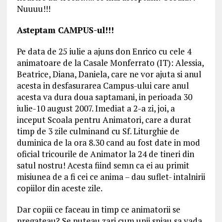
Nuuuu!!!
Asteptam CAMPUS-ul!!!
Pe data de 25 iulie a ajuns don Enrico cu cele 4
animatoare de la Casale Monferrato (IT): Alessia,
Beatrice, Diana, Daniela, care ne vor ajuta si anul
acesta in desfasurarea Campus-ului care anul
acesta va dura doua saptamani, in perioada 30
iulie-10 august 2007. Imediat a 2-a zi, joi, a
inceput Scoala pentru Animatori, care a durat
timp de 3 zile culminand cu Sf. Liturghie de
duminica de la ora 8.30 cand au fost date in mod
oficial tricourile de Animator la 24 de tineri din
satul nostru! Acesta fiind semn ca ei au primit
misiunea de a fi cei ce anima – dau suflet- intalnirii
copiilor din aceste zile.
Dar copiii ce faceau in timp ce animatorii se
pregateau? Se puteau zari cum unii spiau sa vada