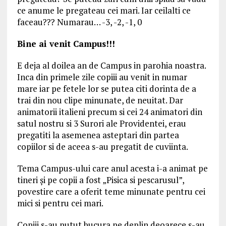
ce anume le pregateau cei mari. Iar ceilalti ce
faceau??? Numarau… -3, -2, -1, 0
Bine ai venit Campus!!!
E deja al doilea an de Campus in parohia noastra.
Inca din primele zile copiii au venit in numar
mare iar pe fetele lor se putea citi dorinta de a
trai din nou clipe minunate, de neuitat. Dar
animatorii italieni precum si cei 24 animatori din
satul nostru si 3 Surori ale Providentei, erau
pregatiti la asemenea asteptari din partea
copiilor si de aceea s-au pregatit de cuviinta.
Tema Campus-ului care anul acesta i-a animat pe
tineri și pe copii a fost „Pisica si pescarusul”,
povestire care a oferit teme minunate pentru cei
mici si pentru cei mari.
Copiii s-au putut bucura pe deplin deoarece s-au