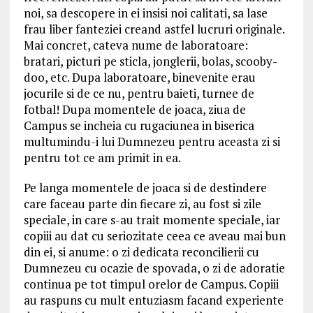
noi, sa descopere in ei insisi noi calitati, sa lase
frau liber fanteziei creand astfel lucruri originale.
Mai concret, cateva nume de laboratoare:
bratari, picturi pe sticla, jonglerii, bolas, scooby-
doo, etc. Dupa laboratoare, binevenite erau
jocurile si de ce nu, pentru baieti, turnee de
fotbal! Dupa momentele de joaca, ziua de
Campus se incheia cu rugaciunea in biserica
multumindu-i lui Dumnezeu pentru aceasta zi si
pentru tot ce am primit in ea.
Pe langa momentele de joaca si de destindere
care faceau parte din fiecare zi, au fost si zile
speciale, in care s-au trait momente speciale, iar
copiii au dat cu seriozitate ceea ce aveau mai bun
din ei, si anume: o zi dedicata reconcilierii cu
Dumnezeu cu ocazie de spovada, o zi de adoratie
continua pe tot timpul orelor de Campus. Copiii
au raspuns cu mult entuziasm facand experiente