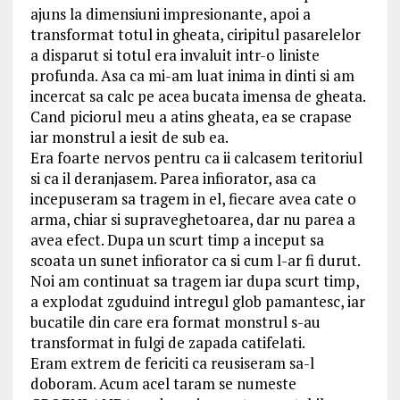
ajuns la dimensiuni impresionante, apoi a
transformat totul in gheata, ciripitul pasarelelor
a disparut si totul era invaluit intr-o liniste
profunda. Asa ca mi-am luat inima in dinti si am
incercat sa calc pe acea bucata imensa de gheata.
Cand piciorul meu a atins gheata, ea se crapase
iar monstrul a iesit de sub ea.
Era foarte nervos pentru ca ii calcasem teritoriul
si ca il deranjasem. Parea infiorator, asa ca
incepuseram sa tragem in el, fiecare avea cate o
arma, chiar si supraveghetoarea, dar nu parea a
avea efect. Dupa un scurt timp a inceput sa
scoata un sunet infiorator ca si cum l-ar fi durut.
Noi am continuat sa tragem iar dupa scurt timp,
a explodat zguduind intregul glob pamantesc, iar
bucatile din care era format monstrul s-au
transformat in fulgi de zapada catifelati.
Eram extrem de fericiti ca reusiseram sa-l
doboram. Acum acel taram se numeste