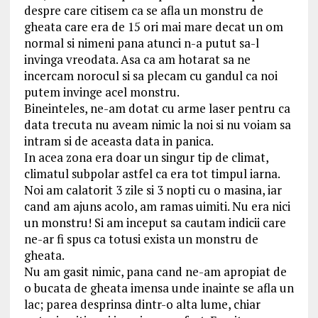
despre care citisem ca se afla un monstru de
gheata care era de 15 ori mai mare decat un om
normal si nimeni pana atunci n-a putut sa-l
invinga vreodata. Asa ca am hotarat sa ne
incercam norocul si sa plecam cu gandul ca noi
putem invinge acel monstru.
Bineinteles, ne-am dotat cu arme laser pentru ca
data trecuta nu aveam nimic la noi si nu voiam sa
intram si de aceasta data in panica.
In acea zona era doar un singur tip de climat,
climatul subpolar astfel ca era tot timpul iarna.
Noi am calatorit 3 zile si 3 nopti cu o masina, iar
cand am ajuns acolo, am ramas uimiti. Nu era nici
un monstru! Si am inceput sa cautam indicii care
ne-ar fi spus ca totusi exista un monstru de
gheata.
Nu am gasit nimic, pana cand ne-am apropiat de
o bucata de gheata imensa unde inainte se afla un
lac; parea desprinsa dintr-o alta lume, chiar