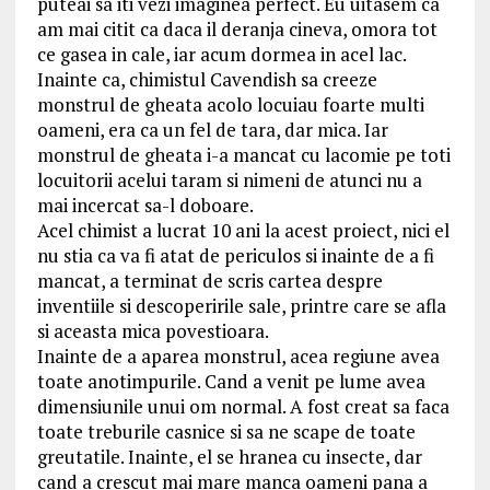
puteai sa iti vezi imaginea perfect. Eu uitasem ca
am mai citit ca daca il deranja cineva, omora tot
ce gasea in cale, iar acum dormea in acel lac.
Inainte ca, chimistul Cavendish sa creeze
monstrul de gheata acolo locuiau foarte multi
oameni, era ca un fel de tara, dar mica. Iar
monstrul de gheata i-a mancat cu lacomie pe toti
locuitorii acelui taram si nimeni de atunci nu a
mai incercat sa-l doboare.
Acel chimist a lucrat 10 ani la acest proiect, nici el
nu stia ca va fi atat de periculos si inainte de a fi
mancat, a terminat de scris cartea despre
inventiile si descoperirile sale, printre care se afla
si aceasta mica povestioara.
Inainte de a aparea monstrul, acea regiune avea
toate anotimpurile. Cand a venit pe lume avea
dimensiunile unui om normal. A fost creat sa faca
toate treburile casnice si sa ne scape de toate
greutatile. Inainte, el se hranea cu insecte, dar
cand a crescut mai mare manca oameni pana a