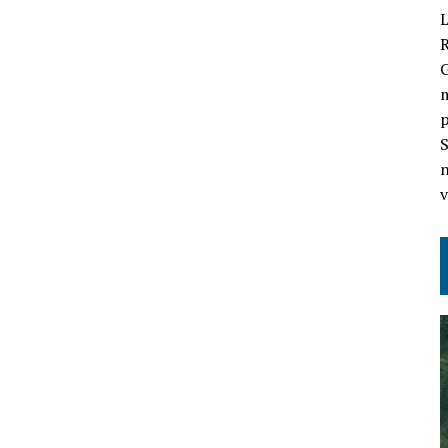
L
G
m
p
S
n
v