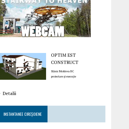
OPTIM EST
CONSTRUCT
Slănic Moldova BC
proiectare și execuție
Detalii
INSTANTANEE CIREȘOIENE