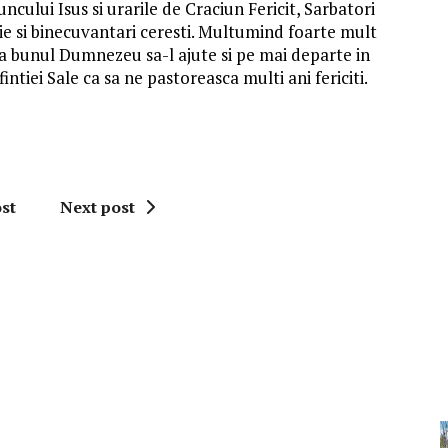
uncului Isus si urarile de Craciun Fericit, Sarbatori
rie si binecuvantari ceresti. Multumind foarte mult
u ca bunul Dumnezeu sa-l ajute si pe mai departe in
ntiei Sale ca sa ne pastoreasca multi ani fericiti.
st
Next post