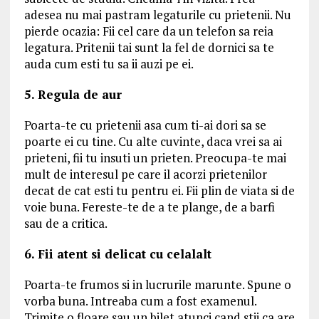
adesea nu mai pastram legaturile cu prietenii. Nu
pierde ocazia: Fii cel care da un telefon sa reia
legatura. Pritenii tai sunt la fel de dornici sa te
auda cum esti tu sa ii auzi pe ei.
5. Regula de aur
Poarta-te cu prietenii asa cum ti-ai dori sa se
poarte ei cu tine. Cu alte cuvinte, daca vrei sa ai
prieteni, fii tu insuti un prieten. Preocupa-te mai
mult de interesul pe care il acorzi prietenilor
decat de cat esti tu pentru ei. Fii plin de viata si de
voie buna. Fereste-te de a te plange, de a barfi
sau de a critica.
6. Fii atent si delicat cu celalalt
Poarta-te frumos si in lucrurile marunte. Spune o
vorba buna. Intreaba cum a fost examenul.
Trimite o floare sau un bilet atunci cand stii ca are