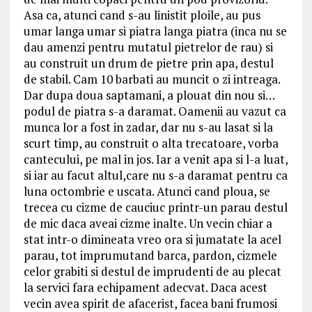
Asa ca, atunci cand s-au linistit ploile, au pus
umar langa umar si piatra langa piatra (inca nu se
dau amenzi pentru mutatul pietrelor de rau) si
au construit un drum de pietre prin apa, destul
de stabil. Cam 10 barbati au muncit o zi intreaga.
Dar dupa doua saptamani, a plouat din nou si…
podul de piatra s-a daramat. Oamenii au vazut ca
munca lor a fost in zadar, dar nu s-au lasat si la
scurt timp, au construit o alta trecatoare, vorba
cantecului, pe mal in jos. Iar a venit apa si l-a luat,
si iar au facut altul,care nu s-a daramat pentru ca
luna octombrie e uscata. Atunci cand ploua, se
trecea cu cizme de cauciuc printr-un parau destul
de mic daca aveai cizme inalte. Un vecin chiar a
stat intr-o dimineata vreo ora si jumatate la acel
parau, tot imprumutand barca, pardon, cizmele
celor grabiti si destul de imprudenti de au plecat
la servici fara echipament adecvat. Daca acest
vecin avea spirit de afacerist, facea bani frumosi