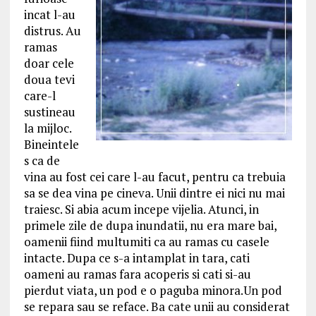
incat l-au
distrus. Au
ramas
doar cele
doua tevi
care-l
sustineau
la mijloc.
Bineintele
s ca de
vina au fost cei care l-au facut, pentru ca trebuia
sa se dea vina pe cineva. Unii dintre ei nici nu mai
traiesc. Si abia acum incepe vijelia. Atunci, in
primele zile de dupa inundatii, nu era mare bai,
oamenii fiind multumiti ca au ramas cu casele
intacte. Dupa ce s-a intamplat in tara, cati
oameni au ramas fara acoperis si cati si-au
pierdut viata, un pod e o paguba minora.Un pod
se repara sau se reface. Ba cate unii au considerat