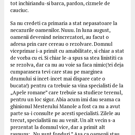
tot inchiriandu-si barca, pardon, cizmele de
cauciuc.
Sa nu credeti ca primaria a stat nepasatoare la
necazurile oamenilor. Nuuu. In luna august,
oamenii devenind neincrezatori, au facut o
adresa prin care cereau o rezolvare. Domnul
viceprimar i-a primit cu amabilitate, si chiar a stat
de vorba cu ei. Si chiar le-a spus sa stea linistiti ca
se rezolva, dar ca nu au voie sa faca nimic(!ei deja
cumparasera tevi care stau pe marginea
drumului si incet-incet mai dispare cate o
bucata!) pentru ca trebuie sa vina specialisti de la
„Apele romane” care trebuie sa studieze terenul,
pentru un loc sigur. Abia acum imi dau seama ca
ghinionul Mesterului Manole a fost ca nu a avut
parte sa-i consulte pe acesti specialisti. Zilele au
trecut, specialistii nu au venit. Un alt vecin s-a
prezentat la domnul vice, dar a primit alt
raspuns: „Nu sunt fonduri.” Asa ca oamenii stau