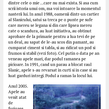
dintre cele o mie …care nu mai exista. Si asa cum
scrii istoria unui om, ma voi intoarce la momentul
nasterii lui. In anul 1988, oamenii dintr-un cartier
al Slanicului, satui sa treca pe o punte pe sufe
care mereu se legana si din care lipsea mereu
cate o scandura, au luat initiativa, au obtinut
aprobare de la primarie pentru a lua tevi de pe
un deal, au sapat de le-au scos din pamant, au
cumparat ciment si tabla, si au ridicat un pod si
frumos si stabil (vezi foto). Cel putin o data pe an
veneau apele mari, dar podul ramanea pe
picioare. In 1991, cand un parau a blocat raul
Slanic, apele s-au revarsat in curti si in case si au
luat garduri intregi. Podul a ramas la locul lui.
Anul 2005.
Apele au
venit atat
de
furioase