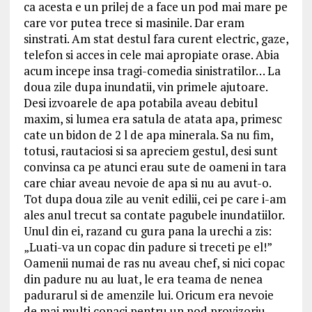
ca acesta e un prilej de a face un pod mai mare pe
care vor putea trece si masinile. Dar eram
sinstrati. Am stat destul fara curent electric, gaze,
telefon si acces in cele mai apropiate orase. Abia
acum incepe insa tragi-comedia sinistratilor… La
doua zile dupa inundatii, vin primele ajutoare.
Desi izvoarele de apa potabila aveau debitul
maxim, si lumea era satula de atata apa, primesc
cate un bidon de 2 l de apa minerala. Sa nu fim,
totusi, rautaciosi si sa apreciem gestul, desi sunt
convinsa ca pe atunci erau sute de oameni in tara
care chiar aveau nevoie de apa si nu au avut-o.
Tot dupa doua zile au venit edilii, cei pe care i-am
ales anul trecut sa contate pagubele inundatiilor.
Unul din ei, razand cu gura pana la urechi a zis:
„Luati-va un copac din padure si treceti pe el!”
Oamenii numai de ras nu aveau chef, si nici copac
din padure nu au luat, le era teama de nenea
padurarul si de amenzile lui. Oricum era nevoie
de mai multi copaci pentru un pod provizoriu.