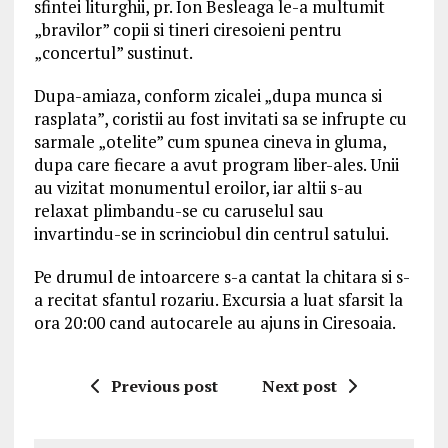
sfintei liturghii, pr. Ion Besleaga le-a multumit
„bravilor” copii si tineri ciresoieni pentru
„concertul” sustinut.
Dupa-amiaza, conform zicalei „dupa munca si
rasplata”, coristii au fost invitati sa se infrupte cu
sarmale „otelite” cum spunea cineva in gluma,
dupa care fiecare a avut program liber-ales. Unii
au vizitat monumentul eroilor, iar altii s-au
relaxat plimbandu-se cu caruselul sau
invartindu-se in scrinciobul din centrul satului.
Pe drumul de intoarcere s-a cantat la chitara si s-
a recitat sfantul rozariu. Excursia a luat sfarsit la
ora 20:00 cand autocarele au ajuns in Ciresoaia.
Previous post
Next post