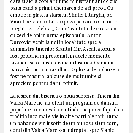
data si aici a copilarit fiind ministrant ani de zile
pana cand a primit chemarea de a fi preot. Cu
emotie in glas, la sfarsitul Sfintei Liturghii, pr.
Viorel ne-a anuntat surpriza pe care corul ne-o
pregatise. Celebra „Doina” cantata de ciresoieni
cu zeci de ani in urma episcopului Anton
Durcovici venit la noi in localitate spre a
administra tinerilor Sfantul Mir. Ascultatorul a
fost profund impresionat, in acele momente
lasandu-se o liniste divina in biserica. Oamenii
parca nici nu mai rasuflau. Explozia de aplauze a
fost pe masura; aplauze de multumire si
apreciere pentru darul primit.
La iesirea din biserica o noua surpriza. Tinerii din
Valea Mare ne-au oferit un program de dansuri
populare romanesti amintindu-ne parca faptul ca
traditia inca mai e vie in alte parti ale tarii. Dupa
un pahar de vin insotit de un ou rosu si un corn,
corul din Valea Mare s-a indreptat spre Slanic