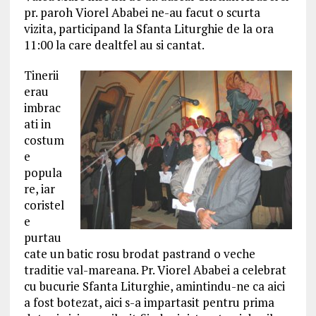
pr. paroh Viorel Ababei ne-au facut o scurta
vizita, participand la Sfanta Liturghie de la ora
11:00 la care dealtfel au si cantat.
Tinerii
erau
imbrac
ati in
costum
e
popula
re, iar
coristel
e
purtau
cate un batic rosu brodat pastrand o veche
traditie val-mareana. Pr. Viorel Ababei a celebrat
cu bucurie Sfanta Liturghie, amintindu-ne ca aici
a fost botezat, aici s-a impartasit pentru prima