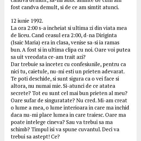
fost candva demult, si de ce am simtit atunci.
12 iunie 1992.
La ora 2:00 s-a incheiat si ultima zi din viata mea
de liceu. Cand ceasul era 2:00, d-na Diriginta
(Isaic Maria) era in clasa, venise sa-si ia ramas
bun. A fost si in ultima clipa cu noi. Oare voi putea
sa uit vreodata ce-am trait azi?
Dar trebuie sa incetez cu confesiunile, pentru ca
nici tu, caietule, nu-mi esti un prieten adevarat.
Te poti deschide, si sunt sigura ca o vei face si
altora, nu numai mie. Si-atunci de ce atatea
secrete? Tot eu sunt cel mai bun prieten al meu?
Oare sufar de singuratate? Nu cred. Mi-am creat
o lume a mea, o lume interioara in care ma inchid
daca nu-mi place lumea in care traiesc. Oare ma
poate intelege cineva? Sau va trebui sa ma
schimb? Timpul isi va spune cuvantul. Deci va
trebui sa astept! Ce?