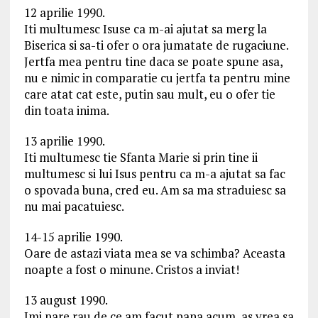
12 aprilie 1990.
Iti multumesc Isuse ca m-ai ajutat sa merg la
Biserica si sa-ti ofer o ora jumatate de rugaciune.
Jertfa mea pentru tine daca se poate spune asa,
nu e nimic in comparatie cu jertfa ta pentru mine
care atat cat este, putin sau mult, eu o ofer tie
din toata inima.
13 aprilie 1990.
Iti multumesc tie Sfanta Marie si prin tine ii
multumesc si lui Isus pentru ca m-a ajutat sa fac
o spovada buna, cred eu. Am sa ma straduiesc sa
nu mai pacatuiesc.
14-15 aprilie 1990.
Oare de astazi viata mea se va schimba? Aceasta
noapte a fost o minune. Cristos a inviat!
13 august 1990.
Imi pare rau de ce am facut pana acum, as vrea sa