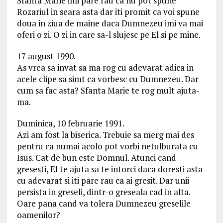
Sfanta Marie imi pare rau ca nu pot spune
Rozariul in seara asta dar iti promit ca voi spune
doua in ziua de maine daca Dumnezeu imi va mai
oferi o zi. O zi in care sa-l slujesc pe El si pe mine.
17 august 1990.
As vrea sa invat sa ma rog cu adevarat adica in
acele clipe sa simt ca vorbesc cu Dumnezeu. Dar
cum sa fac asta? Sfanta Marie te rog mult ajuta-
ma.
Duminica, 10 februarie 1991.
Azi am fost la biserica. Trebuie sa merg mai des
pentru ca numai acolo pot vorbi netulburata cu
Isus. Cat de bun este Domnul. Atunci cand
gresesti, El te ajuta sa te intorci daca doresti asta
cu adevarat si iti pare rau ca ai gresit. Dar unii
persista in greseli, dintr-o greseala cad in alta.
Oare pana cand va tolera Dumnezeu greselile
oamenilor?