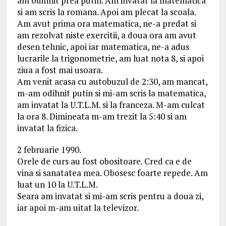
am odihnit prea putin. Am invatat la matematica
si am scris la romana. Apoi am plecat la scoala.
Am avut prima ora matematica, ne-a predat si
am rezolvat niste exercitii, a doua ora am avut
desen tehnic, apoi iar matematica, ne-a adus
lucrarile la trigonometrie, am luat nota 8, si apoi
ziua a fost mai usoara.
Am venit acasa cu autobuzul de 2:30, am mancat,
m-am odihnit putin si mi-am scris la matematica,
am invatat la U.T.L.M. si la franceza. M-am culcat
la ora 8. Dimineata m-am trezit la 5:40 si am
invatat la fizica.
2 februarie 1990.
Orele de curs au fost obositoare. Cred ca e de
vina si sanatatea mea. Obosesc foarte repede. Am
luat un 10 la U.T.L.M.
Seara am invatat si mi-am scris pentru a doua zi,
iar apoi m-am uitat la televizor.