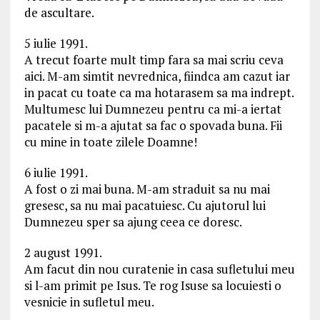
de ascultare.
5 iulie 1991.
A trecut foarte mult timp fara sa mai scriu ceva
aici. M-am simtit nevrednica, fiindca am cazut iar
in pacat cu toate ca ma hotarasem sa ma indrept.
Multumesc lui Dumnezeu pentru ca mi-a iertat
pacatele si m-a ajutat sa fac o spovada buna. Fii
cu mine in toate zilele Doamne!
6 iulie 1991.
A fost o zi mai buna. M-am straduit sa nu mai
gresesc, sa nu mai pacatuiesc. Cu ajutorul lui
Dumnezeu sper sa ajung ceea ce doresc.
2 august 1991.
Am facut din nou curatenie in casa sufletului meu
si l-am primit pe Isus. Te rog Isuse sa locuiesti o
vesnicie in sufletul meu.