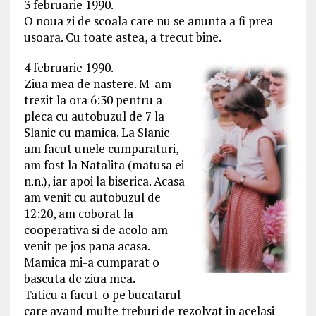
3 februarie 1990.
O noua zi de scoala care nu se anunta a fi prea
usoara. Cu toate astea, a trecut bine.
4 februarie 1990.
Ziua mea de nastere. M-am
trezit la ora 6:30 pentru a
pleca cu autobuzul de 7 la
Slanic cu mamica. La Slanic
am facut unele cumparaturi,
am fost la Natalita (matusa ei
n.n.), iar apoi la biserica. Acasa
am venit cu autobuzul de
12:20, am coborat la
cooperativa si de acolo am
venit pe jos pana acasa.
Mamica mi-a cumparat o
bascuta de ziua mea.
Taticu a facut-o pe bucatarul
care avand multe treburi de rezolvat in acelasi