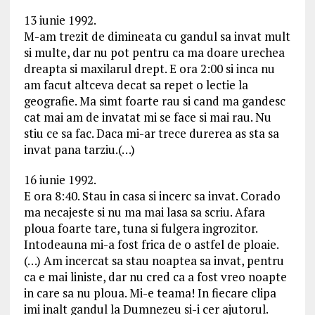
13 iunie 1992.
M-am trezit de dimineata cu gandul sa invat mult
si multe, dar nu pot pentru ca ma doare urechea
dreapta si maxilarul drept. E ora 2:00 si inca nu
am facut altceva decat sa repet o lectie la
geografie. Ma simt foarte rau si cand ma gandesc
cat mai am de invatat mi se face si mai rau. Nu
stiu ce sa fac. Daca mi-ar trece durerea as sta sa
invat pana tarziu.(…)
16 iunie 1992.
E ora 8:40. Stau in casa si incerc sa invat. Corado
ma necajeste si nu ma mai lasa sa scriu. Afara
ploua foarte tare, tuna si fulgera ingrozitor.
Intodeauna mi-a fost frica de o astfel de ploaie.
(…) Am incercat sa stau noaptea sa invat, pentru
ca e mai liniste, dar nu cred ca a fost vreo noapte
in care sa nu ploua. Mi-e teama! In fiecare clipa
imi inalt gandul la Dumnezeu si-i cer ajutorul.