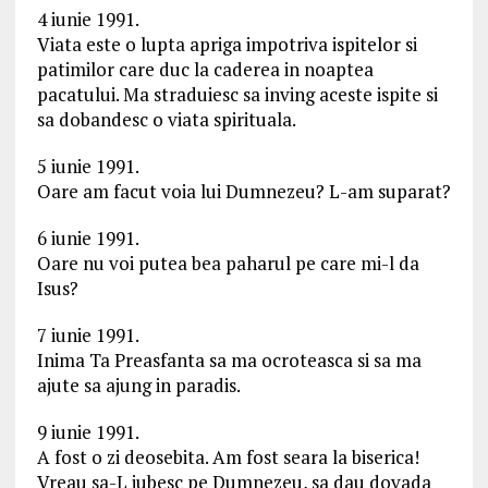
4 iunie 1991.
Viata este o lupta apriga impotriva ispitelor si
patimilor care duc la caderea in noaptea
pacatului. Ma straduiesc sa inving aceste ispite si
sa dobandesc o viata spirituala.
5 iunie 1991.
Oare am facut voia lui Dumnezeu? L-am suparat?
6 iunie 1991.
Oare nu voi putea bea paharul pe care mi-l da
Isus?
7 iunie 1991.
Inima Ta Preasfanta sa ma ocroteasca si sa ma
ajute sa ajung in paradis.
9 iunie 1991.
A fost o zi deosebita. Am fost seara la biserica!
Vreau sa-L iubesc pe Dumnezeu, sa dau dovada