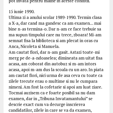
pot invata pentru maine in aceste conditii.
15 iunie 1990.
Ultima zi a anului scolar 1989-1990. Termin clasa
a X-a, dar cand ma gandesc ca am examen… mai
bine n-as termina-o. Dar n-am ce face trebuie sa
ma supun timpului care nu trece, zboara! Mi-am
semnat fisa la biblioteca si am plecat in oras cu
Anca, Nicoleta si Manuela.
Am cautat flori, dar n-am gasit. Astazi toate-mi
merg pe de-a-ndoaselea; dimineata am uitat fisa
acasa, am coborat din autobuz si m-am intors
acasa, apoi m-am dus la scoala cu un aro. In piata
am cautat flori, nici urma de asa ceva cu toate ca
zilele trecute erau o multime si nu le cumpara
nimeni. Am fost la cofetarie si apoi am luat ziare.
Tocmai auzisem ca e foarte posibil sa nu dam
examen, dar in „Tribuna Invatamantului” se
descrie exact cum va decurge inscrierea
candidatilor, zilele in care se va da examen,