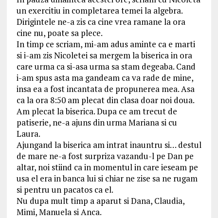
un exercitiu in completarea temei la algebra.
Dirigintele ne-a zis ca cine vrea ramane la ora
cine nu, poate sa plece.
In timp ce scriam, mi-am adus aminte ca e marti
si i-am zis Nicoletei sa mergem la biserica in ora
care urma ca si-asa urma sa stam degeaba. Cand
i-am spus asta ma gandeam ca va rade de mine,
insa ea a fost incantata de propunerea mea. Asa
ca la ora 8:50 am plecat din clasa doar noi doua.
Am plecat la biserica. Dupa ce am trecut de
patiserie, ne-a ajuns din urma Mariana si cu
Laura.
Ajungand la biserica am intrat inauntru si… destul
de mare ne-a fost surpriza vazandu-l pe Dan pe
altar, noi stiind ca in momentul in care ieseam pe
usa el era in banca lui si chiar ne zise sa ne rugam
si pentru un pacatos ca el.
Nu dupa mult timp a aparut si Dana, Claudia,
Mimi, Manuela si Anca.