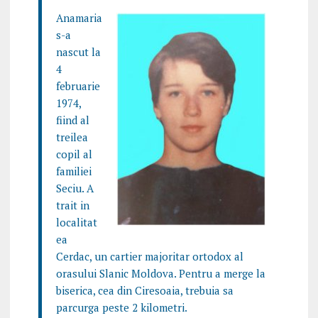
Anamaria
s-a
nascut la
4
februarie
1974,
fiind al
treilea
copil al
familiei
Seciu. A
trait in
localitat
ea
Cerdac, un cartier majoritar ortodox al
orasului Slanic Moldova. Pentru a merge la
biserica, cea din Ciresoaia, trebuia sa
parcurga peste 2 kilometri.