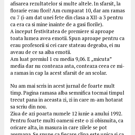
afisarea rezultatelor si multe altele. In sfarsit, la
florarie erau flori! Am cumparat 10, dar am ramas
cu 7 (i-am dat unei fete din clasa a XII-a 3 pentru
ca era ca si mine inainte de a gasi florile).
A inceput festivitatea de premiere si aproape
toata lumea avea emotii. Spun aproape pentru ca
erau profesorii si cei care stateau degeaba, ei nu
aveau de ce sa aiba emotii.
Am luat premiul 1 cu media 9,06. E „micuta”
media dar nu conteaza asta, conteaza ceea ce mi-
a ramas in cap la acest sfarsit de an scolar.
Nu am mai scris in acest jurnal de foarte mult
timp. Pagina ramasa alba semnifica tocmai timpul
trecut pana in aceasta zi, zi in care m-am hotarat
sa scriu din nou.
Ziua de azi poarta numele 12 iunie a anului 1992.
Pentru foarte multi oameni este o zi obisnuita, ca
oricare alta, in masura in care zilele se pot
asemana. Se spune ca fiecare clipa este unica si ca