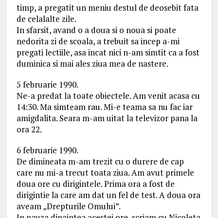
timp, a pregatit un meniu destul de deosebit fata
de celalalte zile.
In sfarsit, avand o a doua si o noua si poate
nedorita zi de scoala, a trebuit sa incep a-mi
pregati lectiile, asa incat nici n-am simtit ca a fost
duminica si mai ales ziua mea de nastere.
5 februarie 1990.
Ne-a predat la toate obiectele. Am venit acasa cu
14:30. Ma simteam rau. Mi-e teama sa nu fac iar
amigdalita. Seara m-am uitat la televizor pana la
ora 22.
6 februarie 1990.
De dimineata m-am trezit cu o durere de cap
care nu mi-a trecut toata ziua. Am avut primele
doua ore cu dirigintele. Prima ora a fost de
dirigintie la care am dat un fel de test. A doua ora
aveam „Drepturile Omului”.
In pauza dinaintea acestei ore, scriam cu Nicoleta