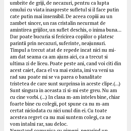
umbrite de griji, de necazuri, pentru ca lupta
omului cu viata inaspreste sufletul si il face putin
cate putin mai insensibil. De aceea copiii au un
zambet sincer, un ras cristalin necurmat de
amintirea grijilor, un suflet deschis, o inima buna…
Dar poate bucuria si fericirea copiilor o platesc
parintii prin necazuri, suferinte, neajunsuri.
Timpul a trecut atat de repede incat nici nu mi-
am dat seama ca am ajuns aici, ca a trecut si
ultima zi de liceu. Poate peste ani, cand voi citi din
acest caiet, daca el va mai exista, imi va veni sa
rad sau poate mi se va parea o banalitate
tristetea de care sunt surprinsa in aceste clipe.(…)
Sunt singura in aceasta zi si-mi este greu. Nu am
cu cine vorbi. (…) In clasa m-am inteles bine, chiar
foarte bine cu colegii, pot spune ca nu m-am
certat niciodata cu nici unul din ei. Cu toate
acestea regret ca nu mai suntem colegi, ca ne
vom intalni rar, sau deloc.
Neputand comunica cu nimeni, negasind un