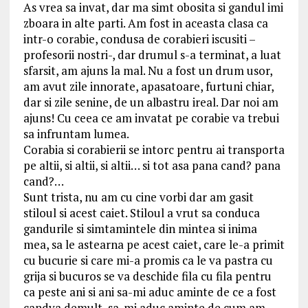
As vrea sa invat, dar ma simt obosita si gandul imi
zboara in alte parti. Am fost in aceasta clasa ca
intr-o corabie, condusa de corabieri iscusiti –
profesorii nostri-, dar drumul s-a terminat, a luat
sfarsit, am ajuns la mal. Nu a fost un drum usor,
am avut zile innorate, apasatoare, furtuni chiar,
dar si zile senine, de un albastru ireal. Dar noi am
ajuns! Cu ceea ce am invatat pe corabie va trebui
sa infruntam lumea.
Corabia si corabierii se intorc pentru ai transporta
pe altii, si altii, si altii… si tot asa pana cand? pana
cand?…
Sunt trista, nu am cu cine vorbi dar am gasit
stiloul si acest caiet. Stiloul a vrut sa conduca
gandurile si simtamintele din mintea si inima
mea, sa le astearna pe acest caiet, care le-a primit
cu bucurie si care mi-a promis ca le va pastra cu
grija si bucuros se va deschide fila cu fila pentru
ca peste ani si ani sa-mi aduc aminte de ce a fost
candva demult, sa-mi aduc aminte de cum am