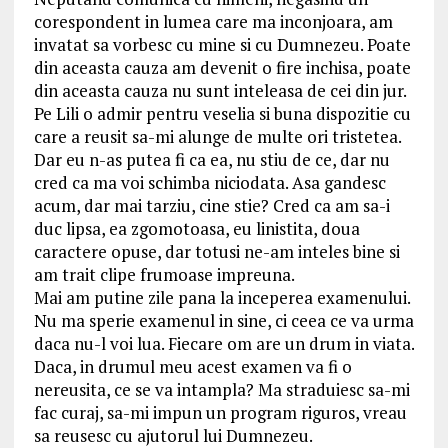
corespondent in lumea care ma inconjoara, am
invatat sa vorbesc cu mine si cu Dumnezeu. Poate
din aceasta cauza am devenit o fire inchisa, poate
din aceasta cauza nu sunt inteleasa de cei din jur.
Pe Lili o admir pentru veselia si buna dispozitie cu
care a reusit sa-mi alunge de multe ori tristetea.
Dar eu n-as putea fi ca ea, nu stiu de ce, dar nu
cred ca ma voi schimba niciodata. Asa gandesc
acum, dar mai tarziu, cine stie? Cred ca am sa-i
duc lipsa, ea zgomotoasa, eu linistita, doua
caractere opuse, dar totusi ne-am inteles bine si
am trait clipe frumoase impreuna.
Mai am putine zile pana la inceperea examenului.
Nu ma sperie examenul in sine, ci ceea ce va urma
daca nu-l voi lua. Fiecare om are un drum in viata.
Daca, in drumul meu acest examen va fi o
nereusita, ce se va intampla? Ma straduiesc sa-mi
fac curaj, sa-mi impun un program riguros, vreau
sa reusesc cu ajutorul lui Dumnezeu.