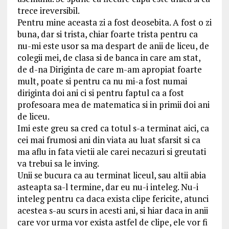
trece ireversibil.
Pentru mine aceasta zi a fost deosebita. A fost o zi
buna, dar si trista, chiar foarte trista pentru ca
nu-mi este usor sa ma despart de anii de liceu, de
colegii mei, de clasa si de banca in care am stat,
de d-na Diriginta de care m-am apropiat foarte
mult, poate si pentru ca nu mi-a fost numai
diriginta doi ani ci si pentru faptul ca a fost
profesoara mea de matematica si in primii doi ani
de liceu.
Imi este greu sa cred ca totul s-a terminat aici, ca
cei mai frumosi ani din viata au luat sfarsit si ca
ma aflu in fata vietii ale carei necazuri si greutati
va trebui sa le inving.
Unii se bucura ca au terminat liceul, sau altii abia
asteapta sa-l termine, dar eu nu-i inteleg. Nu-i
inteleg pentru ca daca exista clipe fericite, atunci
acestea s-au scurs in acesti ani, si hiar daca in anii
care vor urma vor exista astfel de clipe, ele vor fi