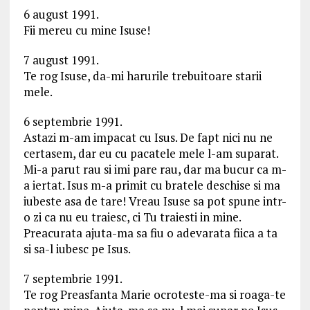
6 august 1991.
Fii mereu cu mine Isuse!
7 august 1991.
Te rog Isuse, da-mi harurile trebuitoare starii
mele.
6 septembrie 1991.
Astazi m-am impacat cu Isus. De fapt nici nu ne
certasem, dar eu cu pacatele mele l-am suparat.
Mi-a parut rau si imi pare rau, dar ma bucur ca m-
a iertat. Isus m-a primit cu bratele deschise si ma
iubeste asa de tare! Vreau Isuse sa pot spune intr-
o zi ca nu eu traiesc, ci Tu traiesti in mine.
Preacurata ajuta-ma sa fiu o adevarata fiica a ta
si sa-l iubesc pe Isus.
7 septembrie 1991.
Te rog Preasfanta Marie ocroteste-ma si roaga-te