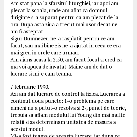
Am stat pana la sfarsitul liturghiei, iar apoi am
plecat la scoala, unde am aflat ca domnul
diriginte s-a suparat pentru ca am plecat de la
ora. Dupa asta ziua a trecut mai usor decat ne-
am fi asteptat.
Sigur Dumnezeu ne-a rasplatit pentru ce am
facut, sau mai bine zis ne-a ajutat in ceea ce era
mai greu in orele care urmau.
Am ajuns acasa la 2:50, am facut focul si cred ca
ma voi apuca de invatat. Maine am de dat o
lucrare si mi-e cam teama.
7 februarie 1990.
Azi am dat lucrare de control la fizica. Lucrarea a
continut doua puncte: 1-o problema pe care
nimeni nu a putut-o rezolva si 2-, punct de teorie,
trebuia sa aflam modulul lui Young din mai multe
relatii si sa determinam unitatea de masura a
acestui modul.
Mi-a fost teama de aceasta lucrare, iar dupa ce