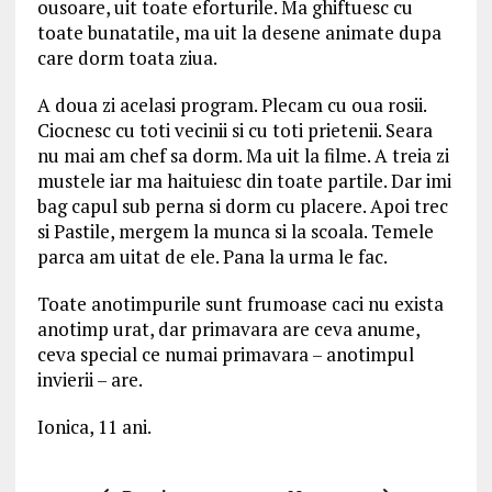
ousoare, uit toate eforturile. Ma ghiftuesc cu
toate bunatatile, ma uit la desene animate dupa
care dorm toata ziua.
A doua zi acelasi program. Plecam cu oua rosii.
Ciocnesc cu toti vecinii si cu toti prietenii. Seara
nu mai am chef sa dorm. Ma uit la filme. A treia zi
mustele iar ma haituiesc din toate partile. Dar imi
bag capul sub perna si dorm cu placere. Apoi trec
si Pastile, mergem la munca si la scoala. Temele
parca am uitat de ele. Pana la urma le fac.
Toate anotimpurile sunt frumoase caci nu exista
anotimp urat, dar primavara are ceva anume,
ceva special ce numai primavara – anotimpul
invierii – are.
Ionica, 11 ani.