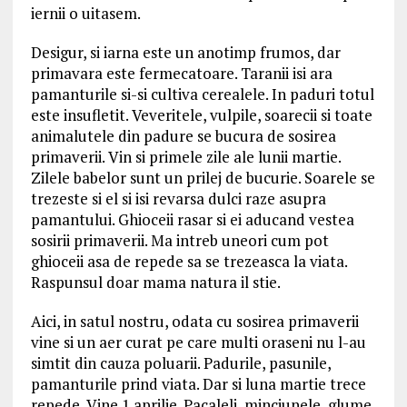
iernii o uitasem.
Desigur, si iarna este un anotimp frumos, dar
primavara este fermecatoare. Taranii isi ara
pamanturile si-si cultiva cerealele. In paduri totul
este insufletit. Veveritele, vulpile, soarecii si toate
animalutele din padure se bucura de sosirea
primaverii. Vin si primele zile ale lunii martie.
Zilele babelor sunt un prilej de bucurie. Soarele se
trezeste si el si isi revarsa dulci raze asupra
pamantului. Ghioceii rasar si ei aducand vestea
sosirii primaverii. Ma intreb uneori cum pot
ghioceii asa de repede sa se trezeasca la viata.
Raspunsul doar mama natura il stie.
Aici, in satul nostru, odata cu sosirea primaverii
vine si un aer curat pe care multi oraseni nu l-au
simtit din cauza poluarii. Padurile, pasunile,
pamanturile prind viata. Dar si luna martie trece
repede. Vine 1 aprilie. Pacaleli, minciunele, glume