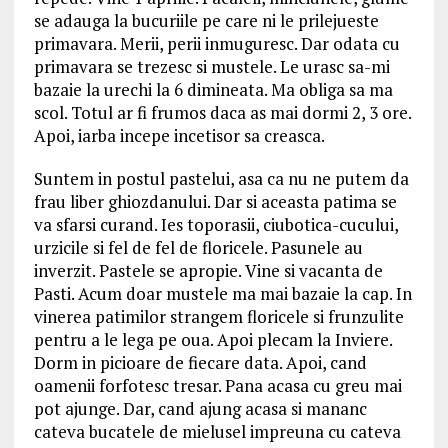
se adauga la bucuriile pe care ni le prilejueste
primavara. Merii, perii inmuguresc. Dar odata cu
primavara se trezesc si mustele. Le urasc sa-mi
bazaie la urechi la 6 dimineata. Ma obliga sa ma
scol. Totul ar fi frumos daca as mai dormi 2, 3 ore.
Apoi, iarba incepe incetisor sa creasca.
Suntem in postul pastelui, asa ca nu ne putem da
frau liber ghiozdanului. Dar si aceasta patima se
va sfarsi curand. Ies toporasii, ciubotica-cucului,
urzicile si fel de fel de floricele. Pasunele au
inverzit. Pastele se apropie. Vine si vacanta de
Pasti. Acum doar mustele ma mai bazaie la cap. In
vinerea patimilor strangem floricele si frunzulite
pentru a le lega pe oua. Apoi plecam la Inviere.
Dorm in picioare de fiecare data. Apoi, cand
oamenii forfotesc tresar. Pana acasa cu greu mai
pot ajunge. Dar, cand ajung acasa si mananc
cateva bucatele de mielusel impreuna cu cateva