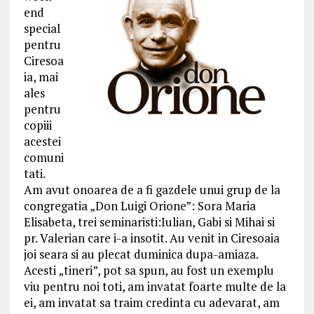
end
special
pentru
Ciresoa
ia, mai
ales
pentru
copiii
acestei
comuni
tati.
Am avut onoarea de a fi gazdele unui grup de la
congregatia „Don Luigi Orione”: Sora Maria
Elisabeta, trei seminaristi:Iulian, Gabi si Mihai si
pr. Valerian care i-a insotit. Au venit in Ciresoaia
joi seara si au plecat duminica dupa-amiaza.
Acesti „tineri”, pot sa spun, au fost un exemplu
viu pentru noi toti, am invatat foarte multe de la
ei, am invatat sa traim credinta cu adevarat, am